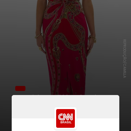
REPRODUÇÃO/CAMILLA
O modelo escolhido pela artista
está disponível por cerca de R$
2.800 no site oficial da grife