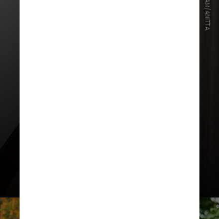
INSTAGRAM/ANITTA
Anitta costuma misturar itens mais
baratos com os exclusivos de grifes
luxuosas, como uma bolsa de
cachorro avaliada em R$ 25 mil