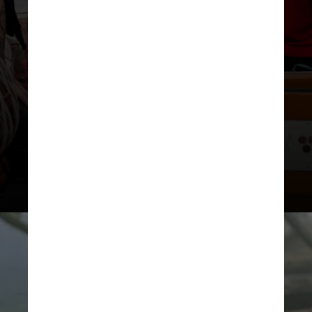
Na primeira parte de
comemorações para o seu
aniversário, ela recebeu em sua
casa o cantor norte-americano
Krishna Das