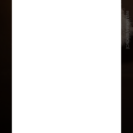
INSTAGRAM/BEYONCÉ
A Camilla já vestiu diversas famosas
como
Beyoncé
, Oprah, Sofia
Vergara, Paris Hilton, Jennifer
Lopez, Vanessa Hudgens, Nicki
Minaj, Gwen Stefani e Nicole
Scherzinger