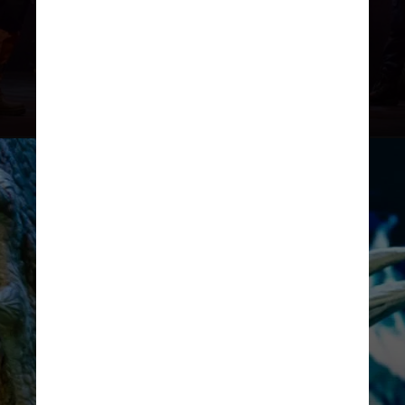
Trata-se de uma grande aventura
jurássica em que o público irá
acompanhar um megashow com 25
espécies diferentes de dinossauros
para toda a família