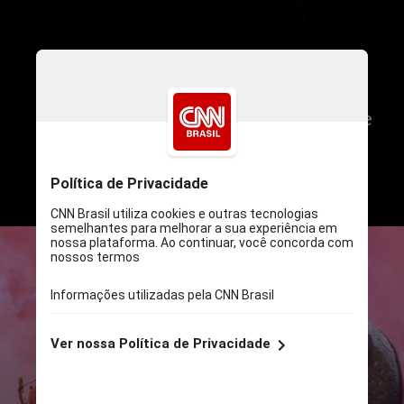
A partir do dia 26 de abril, o Tietê
Plaza Shopping, em São Paulo, recebe
a “Dinosaurs World – The Live Tour”