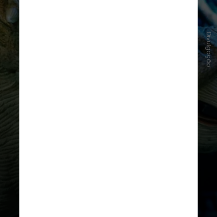
Divulgação
De forma lúdica e bem divertida, a
atividade traz a forma como as
criaturas do passado viviam, se
alimentavam e se defendiam dos