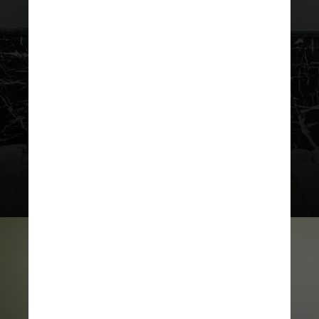
Segundo as últimas tendências
apresentadas nas semanas de moda
nacional e internacional, o discreto
chique deve prevalecer, com peças
em preto e branco