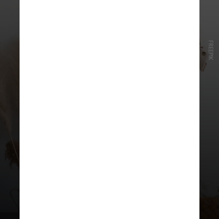
FREEPIK
Para o próximo ano, o minimalismo,
com o pensamento de “menos é
mais”, e roupas com propostas
ecológicas devem ser o foco