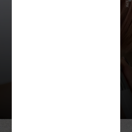
FREEPIK
Acessórios, unha e maquiagem,
devem ser voltados a expressar o
que se tem de natural