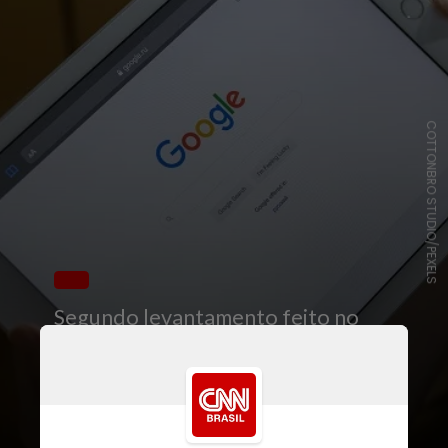
COTTONBRO STUDIO/PEXELS
Segundo levantamento feito no
Google Trends, houve um
crescimento repentino de buscas
sobre as tendências para o verão
neste ano, em comparação com os