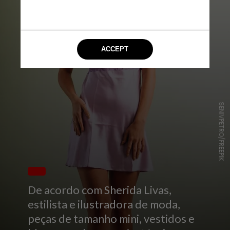
SENIVPETRO/FREEPIK
De acordo com Sherida Livas,
estilista e ilustradora de moda,
peças de tamanho mini, vestidos e