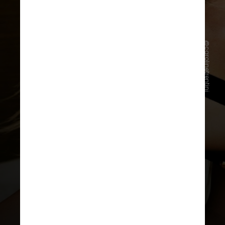
@carolinetrentini
“Noite dos sonhos com Schiaparelli”,
escreveu Trentini