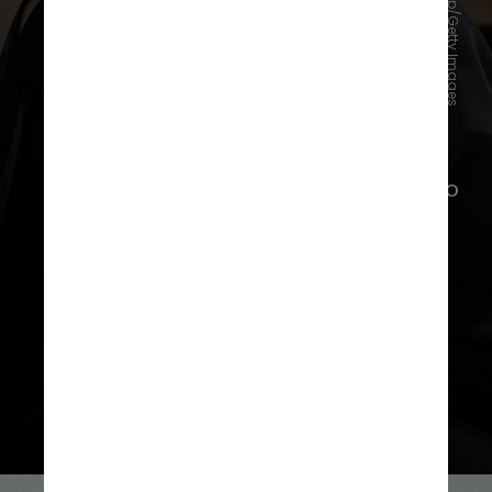
Estrop/Getty Images
A Semana de Moda de Paris teve início
no dia 26 de fevereiro e segue até 5
de março, finalizando assim a
temporada de moda