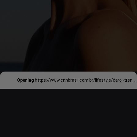
Opening
https://www.cnnbrasil.com.br/lifestyle/carol-trentini-desfila-com-look-all-black-da-schiaparelli-em-paris/