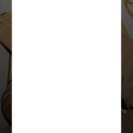
@danielroseberry
Nas redes sociais, ela mostrou imagens
do desfile e agradeceu a marca e
Daniel Roseberry pelo desfile