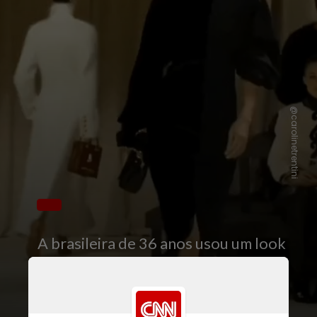
@carolinetrentini
A brasileira de 36 anos usou um look
inteiro na cor preta na apresentação
coordenada pelo diretor criativo da
grife francesa Daniel Roseberry