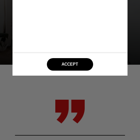
Para Paula de Oliveira e Sousa,
terapeuta xamânica,
é possível ter
várias formas de olhar os símbolos
em um sonho