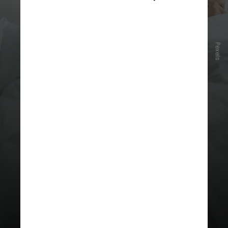
Pexels
Para Freud, os sonhos manifestam
o inconsciente,
revelando desejos e
conflitos internos não acessíveis na
vigília
, segundo o
psicanalista
Anderson Cecilio