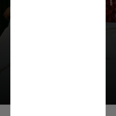
Pexels
Anderson afirma que a
interpretação dos sonhos na
psicanálise
é individual, sem
padrões universais fixos