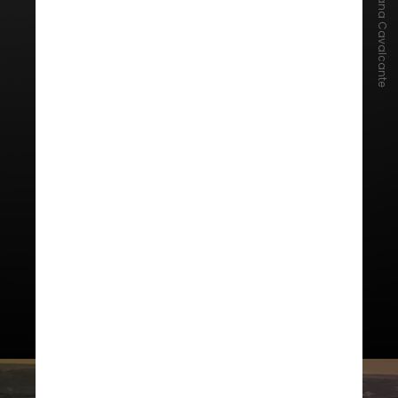
Instagram/Luana Cavalcante
Segundo Natália, a representante
brasileira é capaz de apresentar no
palco do
concurso
um brilho
próprio raro de se ver