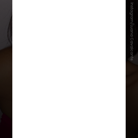
Instagram/Luana Cavalcante
Em entrevista exclusiva à
CNN
, a
segunda colocada do Miss
Universo de 2007 destacou a
espontaneidade
e o
brilho
de Luana
como seus pontos fortes na
disputa pela coroa