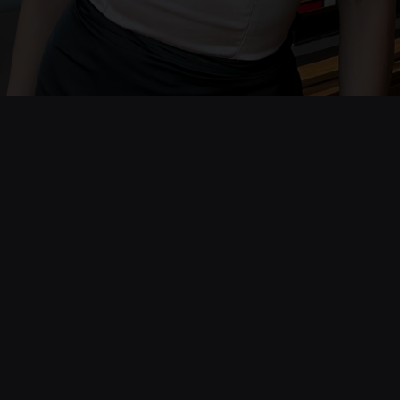
Opening
https://www.cnnbrasil.com.br/lifestyle/com-diva-de-cinema-brasil-chega-forte-ao-miss-universo-diz-natalia-guimaraes/#:~:text=Com%20%E2%80%9Cdiva%20de%20cinema%E2%80%9D%2C,Miss%20Universo%2C%20diz%20Nat%C3%A1lia%20Guimar%C3%A3es&text=A%20jornalista%20Nat%C3%A1lia%20Guimar%C3%A3es%2C%20eleita,t%C3%ADtulo%20de%20Miss%20Universo%202024.