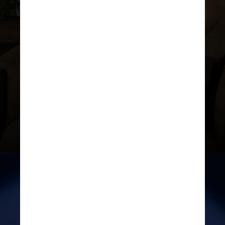
Natália também apontou que o
fato de Luana ter um controle
maior de sua preparação para o
concurso pode ser positivo para
seu
desempenho