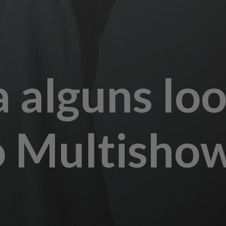
a alguns lo
 Multisho