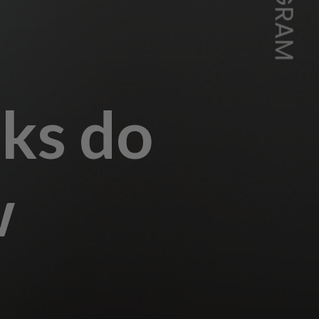
oks do
w