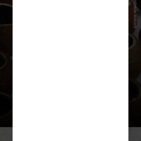
Instagram/Mathilde Wittock
Em entrevista à
CNN
, Mathilde
falou sobre a ideia por trás da
criação. “Eu estava pesquisando
sobre bolas de tênis porque eu
mesma joguei tênis, então sei que
há muito desperdício”