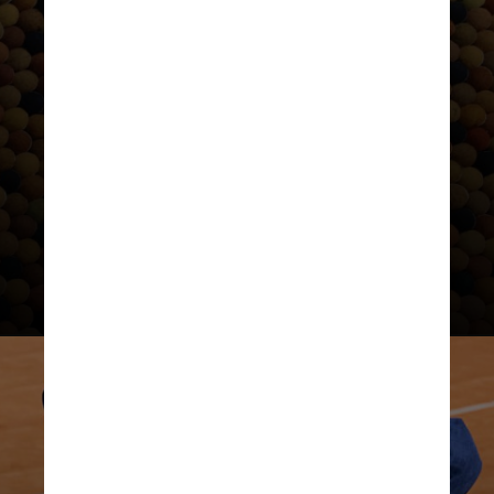
Cerca de 300 milhões de
bolas
de
tênis
são produzidas a cada ano — e
quase todas elas acabam em
aterros sanitários, levando mais de
400 anos para se decompor