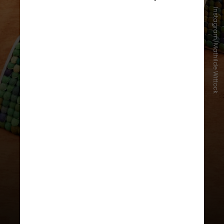
Instagram/Mathilde Wittock
As elegantes e modernistas chaise
longues de Wittock são totalmente
sem almofadas — exceto pelo
estofamento de 500 bolas de tênis
dispostas com precisão