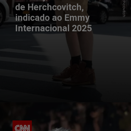
de Herchcovitch,
indicado ao Emmy
Internacional 2025