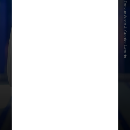
Fanvue World AI Creator Awards
O concurso Miss AI foi organizado
pela plataforma Fanvue e atraiu
inscrições de 1.500
programadores de IA de todo o
mundo