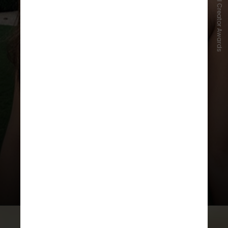
Fanvue World AI Creator Awards
Lalina Valina
, da França, e Olivia C,
de Portugal, completaram o Top 3
com todas as imagens criadas por
programas de IA como DALL·E 3,
Midjourney e Stable Diffusion