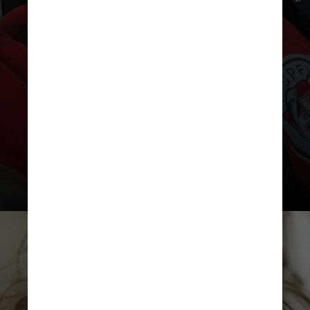
Layli foi criada por Myriam Bessa,
da agência Phoenix AI, que
recebeu US$ 5.000 (R$ 27,2 mil)
em prêmio e suporte para o perfil
de Layli