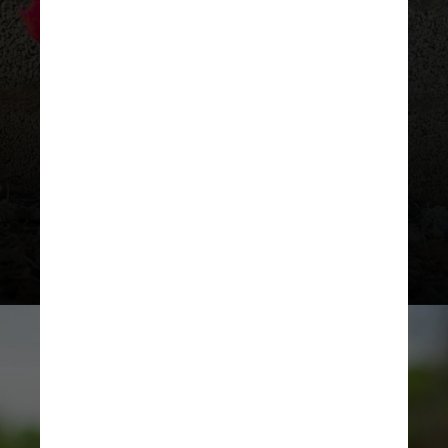
Com a visita, Kaumba propôs à vó
que experimentasse algumas peças
que havia levado para a viagem