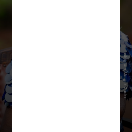
Instagram/Margret Chola
“Eu não estava fazendo nada na
época, então apenas disse: ‘tudo