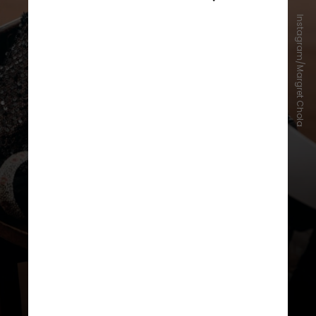
Instagram/Margret Chola
“Eu me sinto diferente, me sinto
nova e viva nessas roupas, de uma
forma que nunca senti antes”,
declarou Chola recentemente à
BBC. “Sinto que posso conquistar o
mundo”