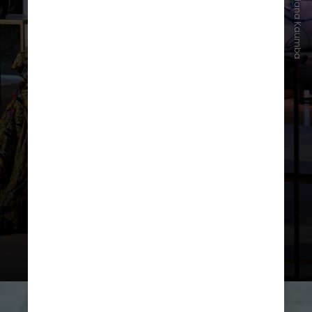
Instagram/Diana Kaumba
Em 2023, a estilista Diana Kaumba,
neta de Margret, deu início à série
de fotografias. A ideia surgiu
quando ela estava visitando
Zâmbia
durante o aniversário da morte de
seu pai