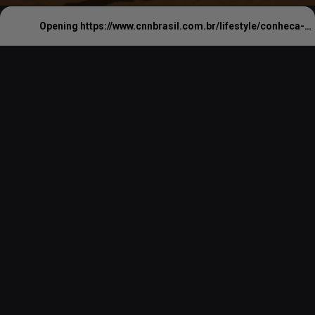
Opening
https://www.cnnbrasil.com.br/lifestyle/conheca-margret-chola-a-vovo-de-zambia-que-se-tornou-um-icone-fashion/