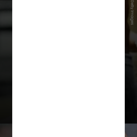
Mirrorpix via Getty Images
longo das décadas. Nos anos 1970
e 1980, mostrar as pernas não era
um problema ou tabu