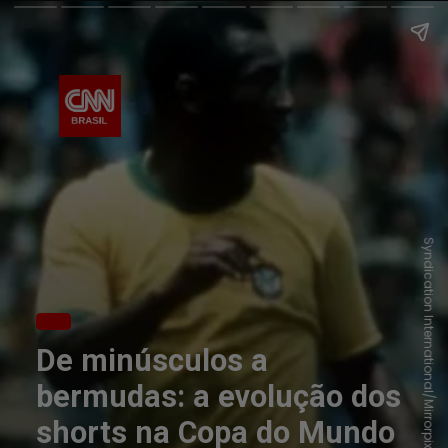
Syndication International/Mirrorpix via Getty Images
De minúsculos a
bermudas: a evolução dos
shorts na Copa do Mundo