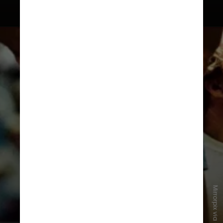
A evolução do comprimento serve
como um termômetro de como os
homens enxergam a si mesmos ao