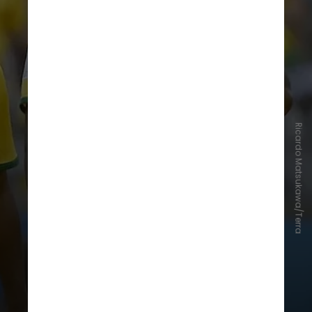
Muito além de simplesmente vestir
Ricardo Matsukawa/Terra
atletas, os uniformes da Copa do
Mundo se transformaram em
plataformas de negócios. Se, até os
anos 1980, as roupas eram vistas
puramente como equipamentos
funcionais, a década de 1990
consolidou a globalização do
esporte sob o olhar atento de
gigantes do mercado, como a Nike