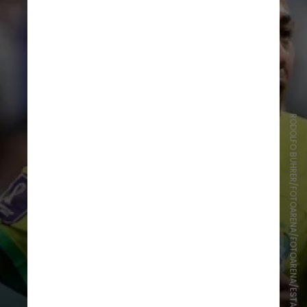
RODOLFO BUHRER/FOTOARENA/FOTOARENA/ESTADÃO CONTEÚDO
Hoje, no entanto, o armário
masculino se tornou mais
conservador em relação aos
comprimentos. Assim, a resistência
a shorts curtos reflete barreiras
culturais modernas