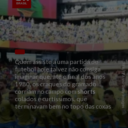
Quem assiste a uma partida de
FIFA/FIFA via Getty Images
futebol hoje talvez não consiga
imaginar que, até o final dos anos
1980, os craques do gramado
corriam no campo com
shorts
colados e curtíssimos, que
terminavam bem no topo das coxas