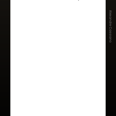
Em entrevista à
CNN Brasil
, Tay
Borges, consultora de imagem e
Alexandre Cassiano
estilo, conta que a virada radical
que aconteceu nos anos 1990 teve
forte impacto cultural. "Tivemos
uma influência muito grande da
cultura do hip-hop, do basquete
americano e do streetwear", explica