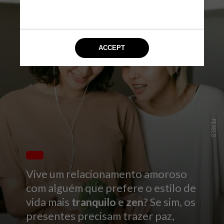
PEXELS
Vive um relacionamento amoroso
com alguém que prefere o estilo de
vida mais
tranquilo
e
zen
? Se sim, os
presentes precisam trazer paz,