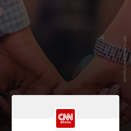
Gift-habeshaw/Unsplash
Para ajudar na escolha, Marina
Käfer, consultora de moda e stylist,
forneceu à
CNN
algumas sugestões