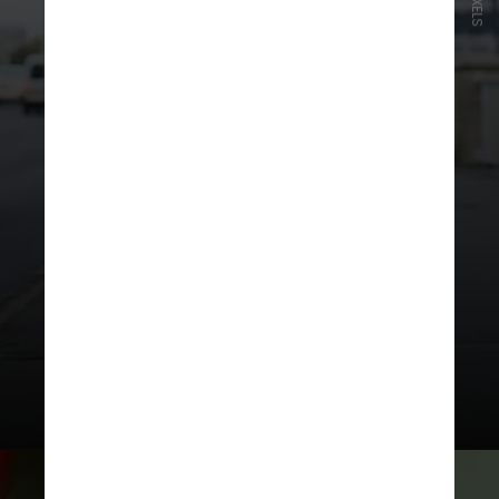
PEXELS
Para os
esportistas
, os presentes
ideais são aqueles que
complementam o seu estilo de vida
ativa e saudável. Se forem um casal
aventureiro, que tal uma
viagem
romântica para uma maratona
?