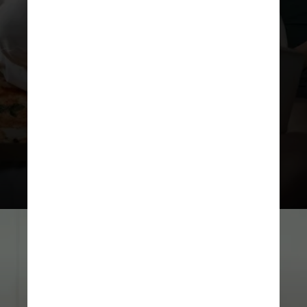
Para os apaixonados pelo
universo
geek
, as opções são vastas e super
criativas. Desde
filmes
e
séries
até
jogos
e
tecnologia
, você com
certeza encontrará algo que fará os
olhos do seu/sua parceiro(a)
brilharem