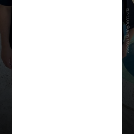
REPRODUÇÃO/INSTAGRAM
Se o estilo da pessoa amada é o
romântico
, o ideal é optar por
presentes que demonstrem todo o
amor e carinho que você sente. “A
onda é usar a
camiseta
personalizado com o rosto do(a)
amado(a). A
cho que esse presente
é super válido”, sugere a
profissional