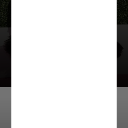
“Nada disso teria sido possível sem
sua fé e confiança inabaláveis ​​em mim
e em minha visão do que eu sabia que
seria um projeto que mudaria minha
vida”