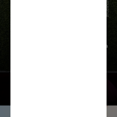
@andrewmukamal
Em um post no Instagram, Andrew
agradeceu a atriz pela parceria. “Cada
segundo do processo, cada prova e
troca rápida de roupa foi uma alegria
absoluta”