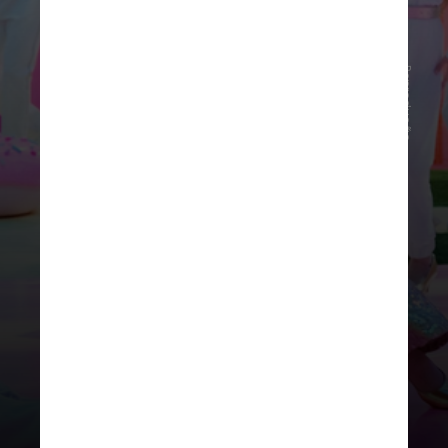
Reprodução
Margot estampa a capa do livro,
deitada, como se estivesse em uma
caixa da Barbie. Ao lado dela,
acessórios estão dispostos