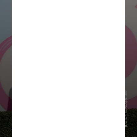
@andrewmukamal