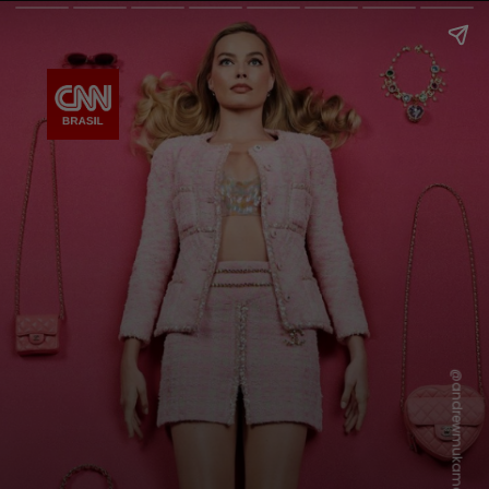
@andrewmukamal