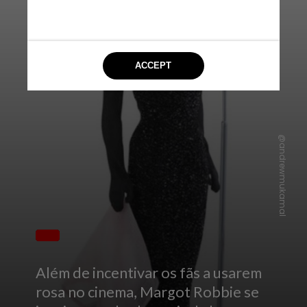
@andrewmukamal
Além de incentivar os fãs a usarem
rosa no cinema, Margot Robbie se