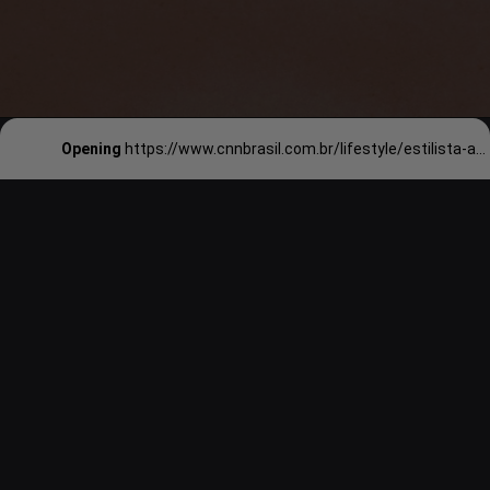
Opening
https://www.cnnbrasil.com.br/lifestyle/estilista-anuncia-livro-de-figurinos-de-margot-robbie-nas-estreias-de-barbie/