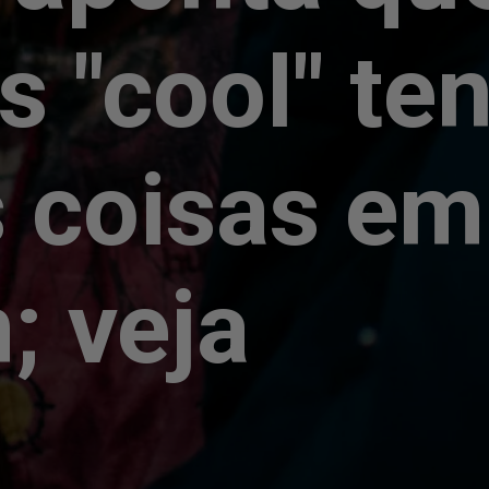
s "cool" te
s coisas em
 veja