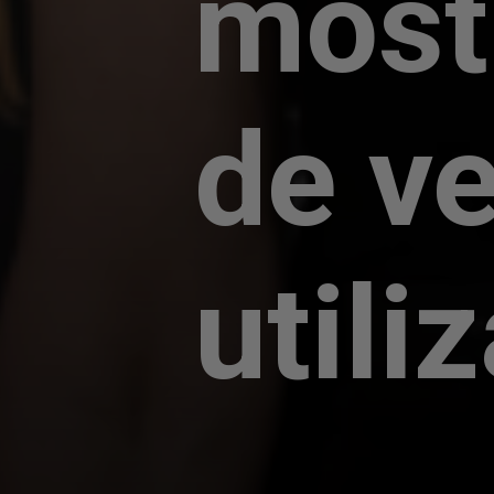
most
de ve
utili