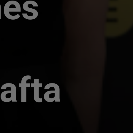
hes
Bafta