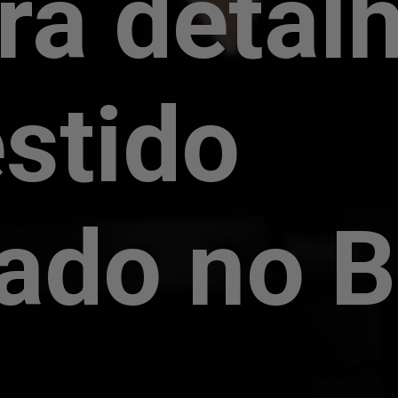
ra detal
stido
zado no 