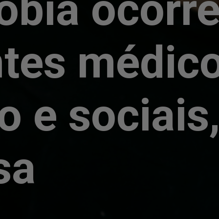
obia ocorr
tes médico
o e sociais,
sa