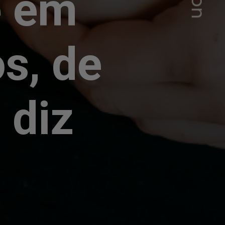
e em
s, de
 diz