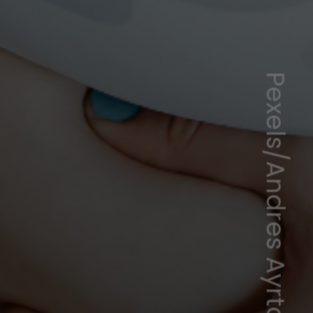
Pexels/
Andres Ayrton