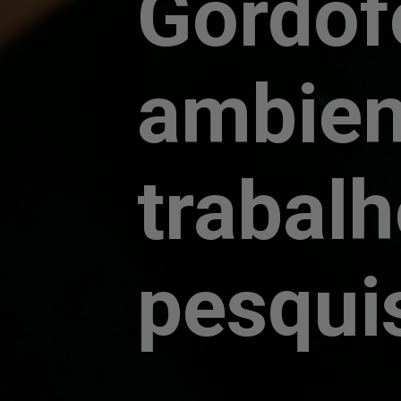
Gordof
ambien
trabalh
pesqui