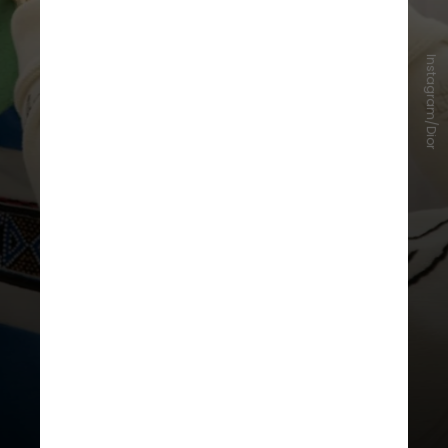
Instagram/Dior
Com Kim Jones, diretor criativo da
linha masculina, o piloto criou uma
coleção cápsula para atividades ao
ar livre, com 80% de materiais
sustentáveis e inspirada na África