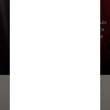
Lewis e Kim se conheceram em 2016,
quando Jones ainda trabalhava na Louis
Vuitton, e agora trabalham juntos para
obter tecidos sustentáveis de Burkina
Faso, na África Ocidental