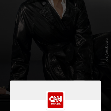
Instagram/Dior
Ele se junta a nomes como a cantora
Rosalía
e Jimm, do BTS, na marca