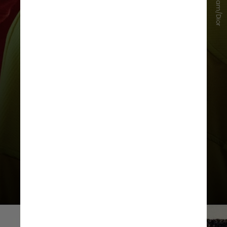
Instagram/Dior
A coleção será lançada em 17 de
outubro