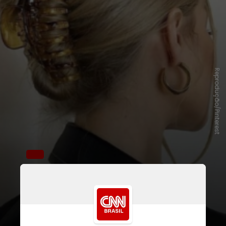
Reprodução/Pinterest
Além de práticas,
el
as conseguem
deixar qualquer look mais
descolado em segundos