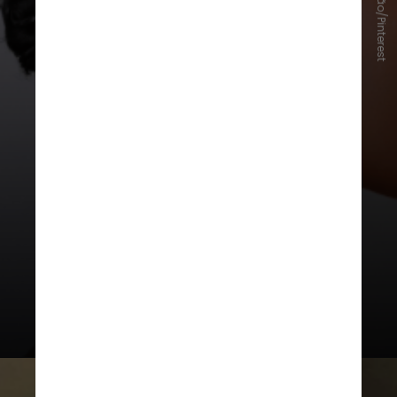
Reprodução/Pinterest
Coque despojado (Claw Clip Bun)
O famoso messy bun, preso com
uma piranha grande, é perfeito
para um visual elegante sem
esforço. O segredo é deixar
algumas mechas soltas na frente
para um ar mais despojado