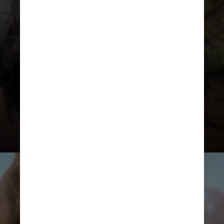
Meio-preso básico (Half-Up Claw
Clip)
Esse penteado é super prático.
Você prende só a metade de cima
do cabelo com uma piranha
pequena ou média