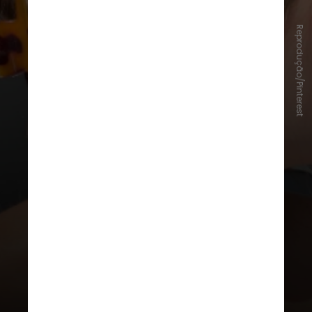
Reprodução/Pinterest
Para se inspirar, a
CNN
separou
ideias de
penteados fáceis
para
usar o item no dia a dia
.
Confira a
seguir