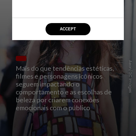
Aeon/GC Images
Mais do que tendências estéticas,
filmes e personagens icônicos
seguem impactando o
comportamento e as escolhas de
beleza por criarem conexões
emocionais com o público