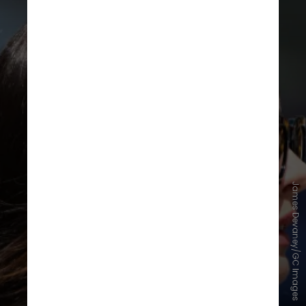
James Devaney/GC Images
Atualmente, a tendência é de
cortes inspirados no universo
fashion, como blunt bob, short bob
geométrico, franjas longas, pixies
refinados e acabamentos precisos.
Segundo o hairstylist,
o destaque
estará nos detalhes e na