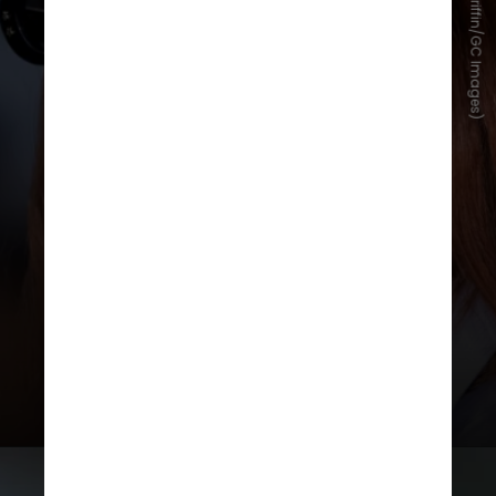
BG048/Bauer-Griffin/GC Images)
beleza, como
escovas refinadas,
franjas curtas ou longas, brilho
saudável e o chamado “quiet
luxury
”, conceito que aposta na
sofisticação discreta e atemporal