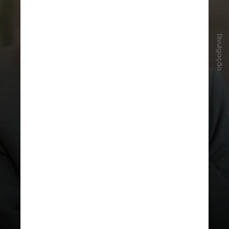
À
CNN Brasil
, o hairstylist Alex
Divulgação
Paixão afirmou que o filme reforçou
uma imagem de elegância clássica
ainda atual.
O corte bob da
personagem principal continua
entre os mais pedidos nos salões,
agora com versões modernizadas