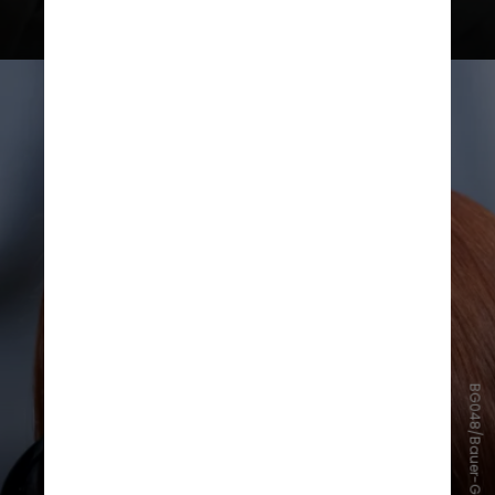
Além dos cortes, outros elementos
da estética do filme também
retornaram às tendências atuais de