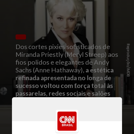
Dos cortes pixies sofisticados de
Reprodução/IMDB
Miranda Priestly (Meryl Streep) aos
fios polidos e elegantes de Andy
Sachs (Anne Hathaway),
a estética
refinada apresentada no longa de
sucesso voltou com força total às
passarelas, redes sociais e salões
de beleza