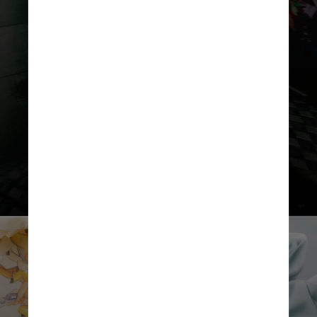
“Desde o início, ‘Fantasia’ sempre
esteve na nossa cabeça na Pleasing.
A estética parecia certo para nós”,
disse Harry Lambert, diretor
criativo da marca, à imprensa