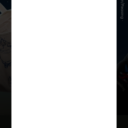
Instagram/Pleasing
Todas as
peças
da
coleção
contam
com referências ao clássico longa,
assim como personagens do
imaginário infantil que aparecem
nas sequências musicais da
animação