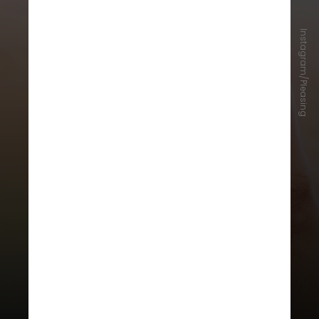
Instagram/Pleasing
Quando o assunto é beleza, a
parceria entrega acessórios e
esmaltes, comercializados em três
kits, em tons cintilantes e com
brilhos – ambos em edições
limitadas