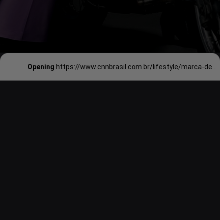
Opening
https://www.cnnbrasil.com.br/lifestyle/marca-de-harry-styles-lanca-colecao-inspirada-em-filme-da-disney-veja/#:~:text=Batizada%20de%20Pleasing%2C%20a%20marca,(1940)%2C%20da%20Disney.