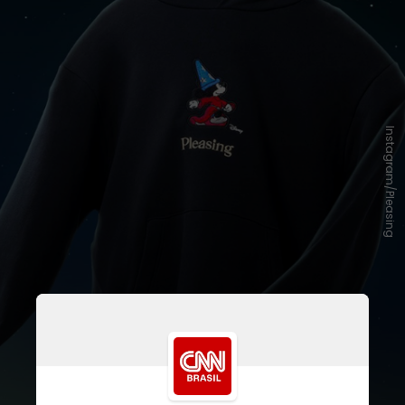
Instagram/Pleasing
No catálogo de roupas com
estética
retrô
, há destaque para