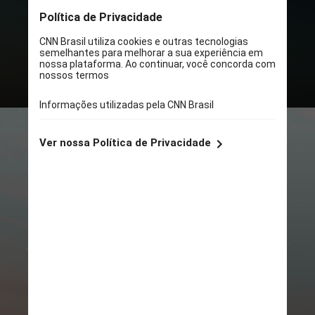
moletons, blusas, camisetas e
meias, por exemplo