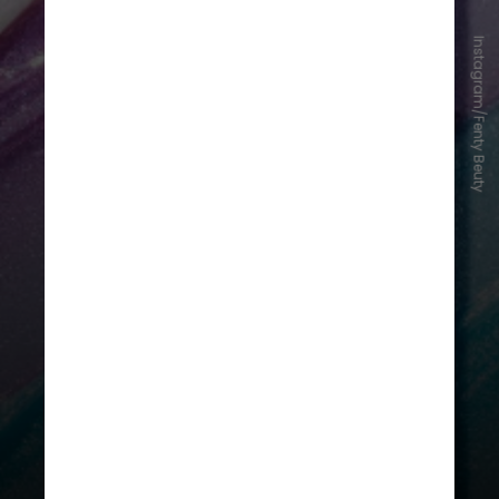
Instagram/Fenty Beuty
Batizada de
Smurf Crew
Collection
, a parceria limitada traz
nove itens, com destaque para o
Smurfette Smooches Lip Essentials
Duo (R$ 310
), a partir de duas
fórmulas: gloss cintilante e o lip oil
translúcido - ambos com aroma
frutado e acabamento brilhante