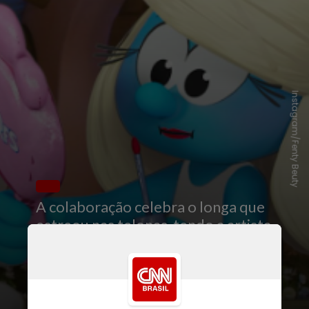
Instagram/Fenty Beuty
A colaboração celebra o longa que
estreou nas telonas tendo a artista
como
voz da personagem
Smurfette