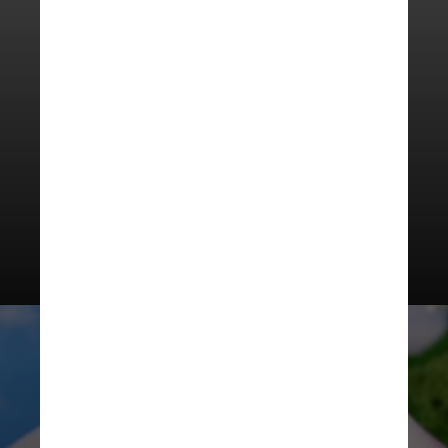
Liquid Lipstick
(R$ 200) chega na
tonalidade Smurf Melon, ou seja,
vermelho com acabamento matte
bem aveludado