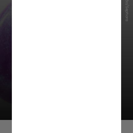
Reprodução/Sephora
A coleção também conta com o
Gloss Bomb Universal Lip
Luminizer (R$ 159) formulado
com
manteiga de karitê e essência de
pêssego com baunilha