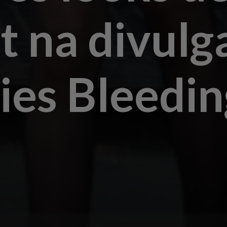
t na divulg
ies Bleedin