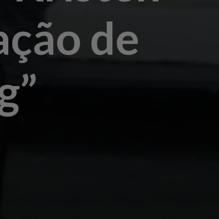
ação de
g”