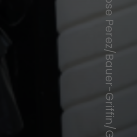
Jose Perez/Bauer-Griffin/GC Images