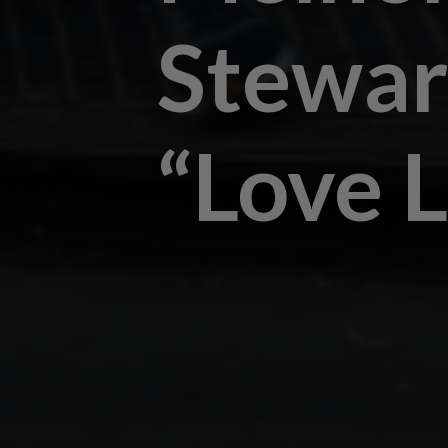
Stewar
“Love L