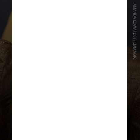
AMANDA EDWARDS/FILMMAGIC
Além de repaginar o visual
entregando muita atitude, a opção
é ótima para aqueles que sonham
em aderir ao “movimento” das
franjas, sem que os fios atrapalhem
a visão e promovam certo