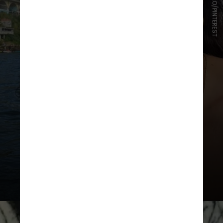
REPRODUÇÃO/PINTEREST
Porém, assim como certas famosas,
ainda há a opção de usar o visual
temporariamente através de um
aplique da cor de seus cabelos