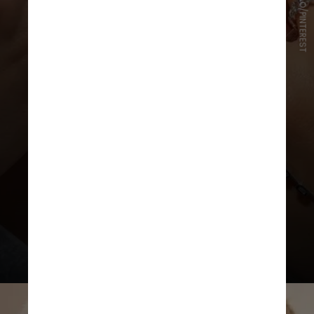
REPRODUÇÃO/PINTEREST
Comece pelo topo com um choker
ou uma gargantilha mais justa, e vá
incrementando com colares mais
longos, até chegar a um que seja o
verdadeiro showstopper