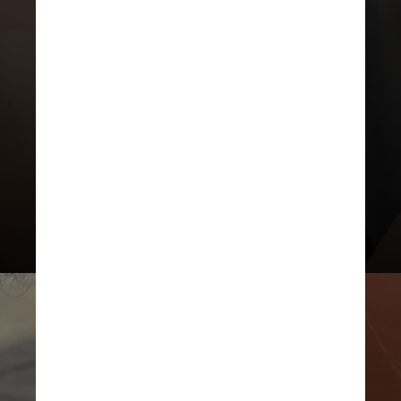
Esse gradiente de tamanhos não só
adiciona uma dimensão visual
maravilhosa, mas também contribui
para um equilíbrio harmonioso no
seu look