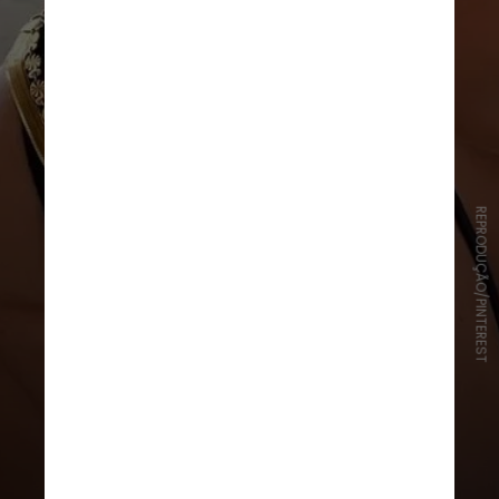
REPRODUÇÃO/PINTEREST
A textura e o material são como o
molho secreto no seu recheio
favorito. A diversidade enriquece o