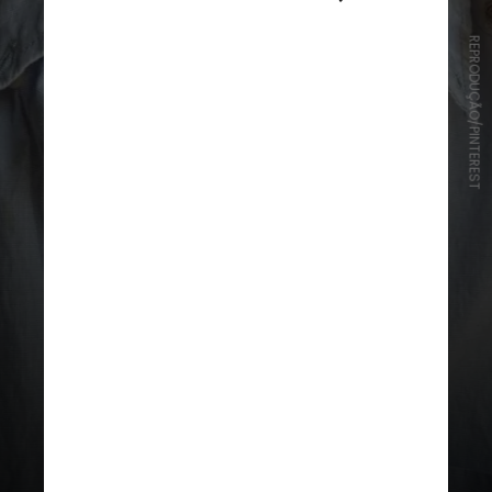
REPRODUÇÃO/PINTEREST
Primeiro, vamos ao básico: tamanho
e comprimento dos colares. A ideia
é criar uma espécie de “pirâmide
estilizada” no seu pescoço