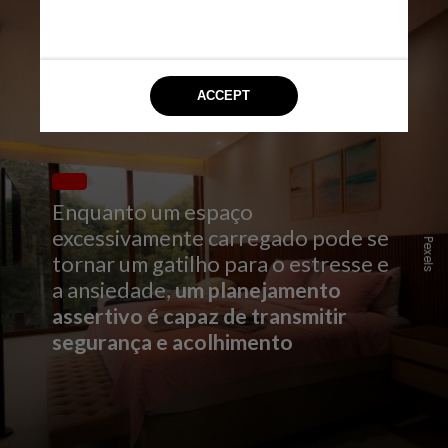
Enquanto um espaço
excessivamente carregado pode se
Pexels
tornar um gatilho para o estresse e
a ansiedade,
um planejamento
assertivo é capaz de transmitir
segurança e acolhimento