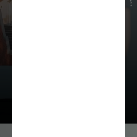
Pexels
ambientes que promovam
qualidade de vida, equilíbrio
emocional e experiências positivas
para quem os utiliza"