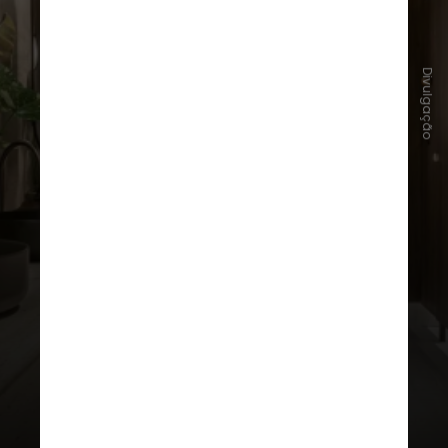
"
Ela estuda como os ambientes
Divulgação
influenciam nossas emoções,
comportamentos, saúde e bem-
estar
", define a arquiteta Grace
Santiago, especialista no tema, à
CNN Brasil