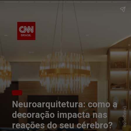
Neuroarquitetura: como a
Divulgação
decoração impacta nas
reações do seu cérebro?