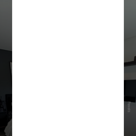
Na prática, o cérebro funciona
como um radar. "
A iluminação, as
Pexels
cores, os sons, os aromas, as
texturas, a altura do pé-direito e
até a disposição dos móveis
influenciam diretamente nossas