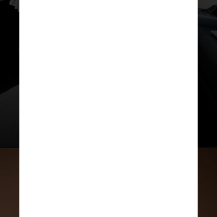
emoções
", explica Grace