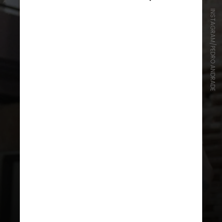
INSTAGRAM/PEDRO ANDRADE
Por lá, o público acompanhará a
coleção batizada de "The Tree is
Your Spine", em colaboração com o
artista pernambucano Samuel de
Sabóia, que participou de
diferentes etapas do trabalho,
incluindo conceito e direção visual