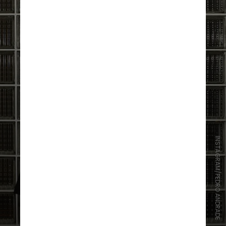
INSTAGRAM/PEDRO ANDRADE
"Sua contribuição imprime à
coleção uma força simbólica única,