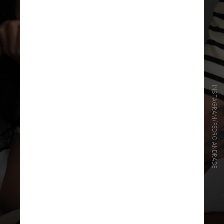
INSTAGRAM/PEDRO ANDRADE
A coleção nasce desse encontro de
mundos: saberes brasileiros
tradicionais, tecnologias
emergentes e expressões artísticas
profundas convergem para formar