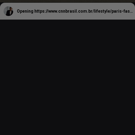
Opening
https://www.cnnbrasil.com.br/lifestyle/paris-fashion-week-p-andrade-e-a-1a-marca-brasileira-na-semana-de-moda/