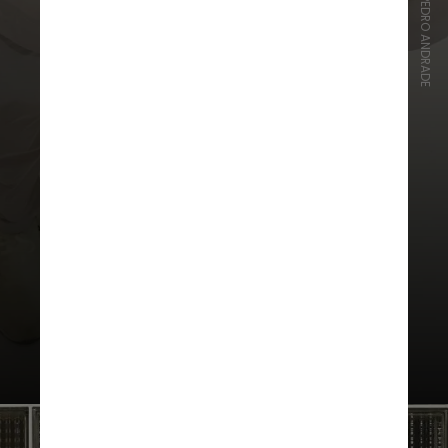
INSTAGRAM/PEDRO ANDRADE
A ideia é fazer uma reflexão
profunda sobre os ciclos de
regeneração da vida - de
microrganismos invisíveis a
entidades espirituais - reafirmando
a moda como um agente de
transformação