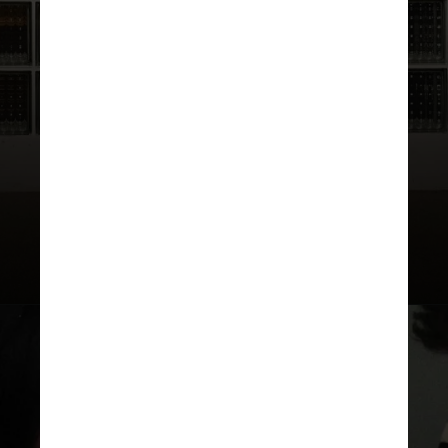
que une espiritualidade,
ancestralidade e futuro", adianta
em comunicado à imprensa. Pedro
também manterá a parceria com as
marcas Oakley, Levi's e Puma, que
estiveram no desfile da PIET