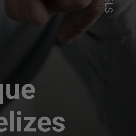
que
elizes