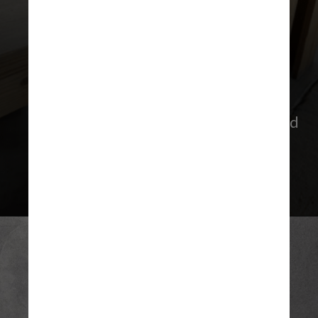
Conforme aparecem no vídeo,
a mesa e cadeiras lembram a famosa
mesa e cadeira 84 La Mansana de Judd
– que se tornaram icônicas entre
designers de móveis