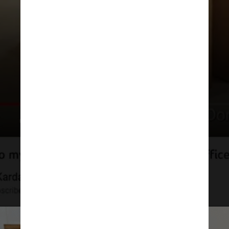
YOUTUBE
Ao elogiar o design minimalista
de seu escritório, Kardashian elogia
uma mesa de madeira elegante
e grande com um conjunto de
cadeiras combinando