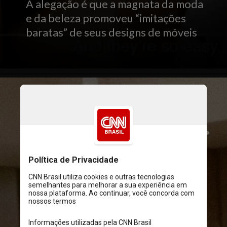
A alegação é que a magnata da moda
e da beleza promoveu “imitações
baratas” de seus designs de móveis