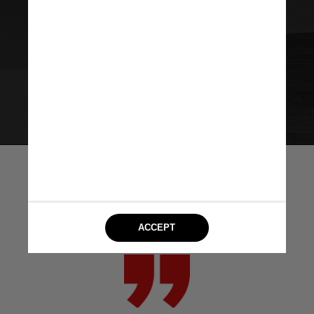
Mas os produtos de Kardashian
não eram peças autênticas, escreveu
a Fundação Judd