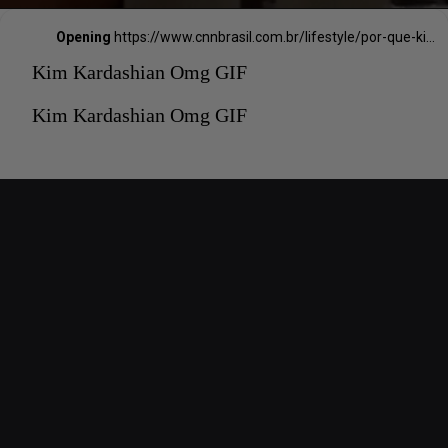
Opening
https://www.cnnbrasil.com.br/lifestyle/por-que-kim-kardashian-esta-sendo-processada-por-moveis-falsificados/#:~:text=A%20funda%C3%A7%C3%A3o%20est%C3%A1%20alegando%20viola%C3%A7%C3%A3o,mesas%20e%20cadeiras%20da%20Sra.
Kim Kardashian Omg GIF
Kim Kardashian Omg GIF