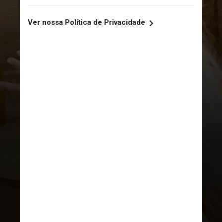
YOUTUBE
A base do processo é um vídeo
de 2022 que Kardashian postou
no YouTube, no qual ela faz um tour
guiado pelos escritórios de sua
empresa de maquiagem