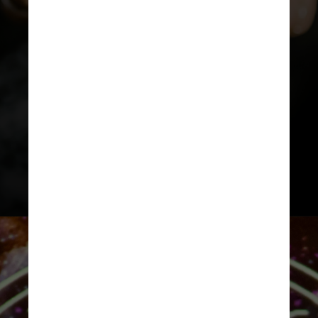
O desejo por reconhecimento
também pode se intensificar,
tornando essencial encontrar
equilíbrio entre a
necessidade de
validação
externa e o prazer genuíno
de ser quem se é