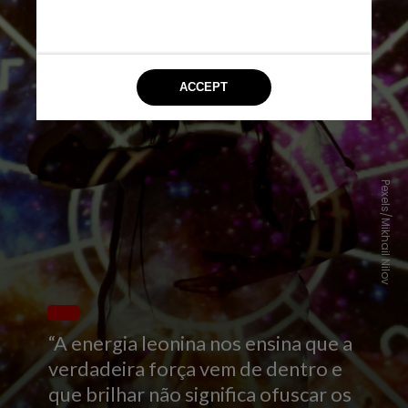
Pexels/Mikhail Nilov
“A energia leonina nos ensina que a
verdadeira força vem de dentro e
que brilhar não significa ofuscar os