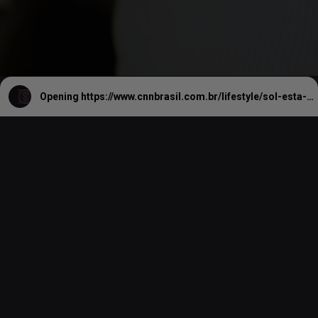
Opening
https://www.cnnbrasil.com.br/lifestyle/sol-esta-em-leao-iniciada-a-temporada-para-ganhar-evidencia/