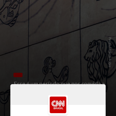
Pexels/Jakub Pabis
Esse é um período que nos convida a
assumir o
protagonismo
na própria
vida, explorar nossa
autenticidade
e
expressar talentos com confiança