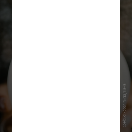
Pexels/RDNE Stock project