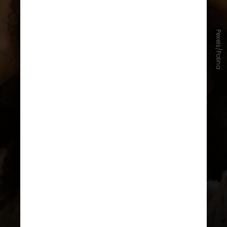
Pexels/Polina ⠀
“Leão nos lembra que cada pessoa
tem uma luz única e que reconhecer
essa individualidade fortalece a
autoestima e a criatividade”, afirma o
astrólogo
Gabu Camacho
à CNN