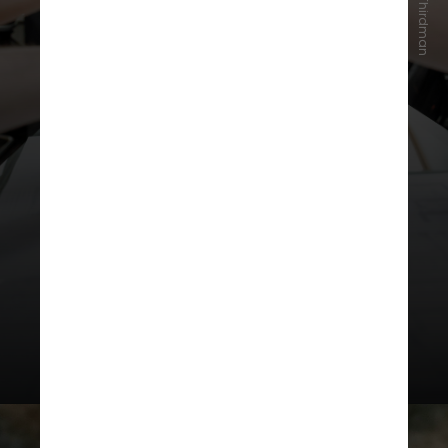
Pexels/Thirdman
Essa fase favorece iniciativas que
exigem
coragem
,
motivação
e
liderança