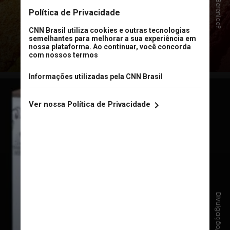
multifuncionais que podem ser
usados como blush ou iluminador