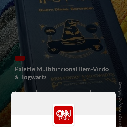
Palette Multifuncional Bem-Vindo
à Hogwarts
Divulgação/Quem Disse, Berenice?
Inspirada nas quatro casas da
Escola de Magia e Bruxaria de
Hogwarts, reúne 36 sombras
com acabamentos variados,
além de 6 tons multifuncionais