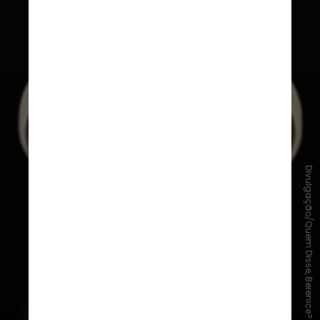
Divulgação/Quem Disse, Berenice?
Iluminador Cremoso O Pomo de