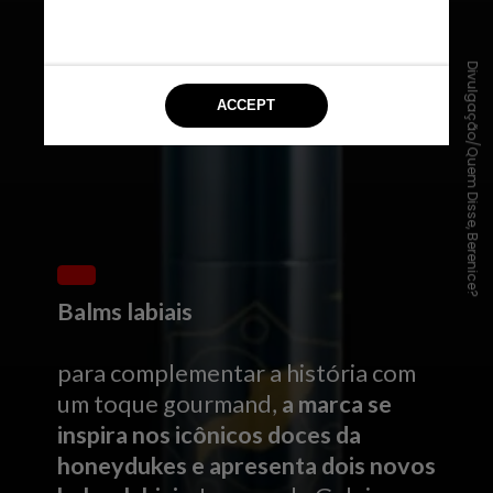
Divulgação/Quem Disse, Berenice?
Balms labiais
para complementar a história com
um toque gourmand,
a marca se
inspira nos icônicos doces da
honeydukes e apresenta dois novos