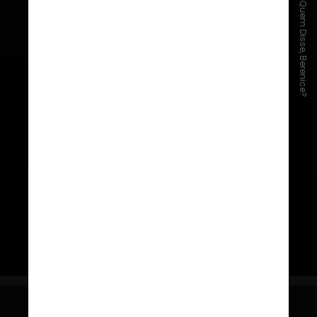
Divulgação/Quem Disse, Berenice?
Loção Iluminadora Hidratante
Desodorante Corporal Aula de
Feitiços
Possui textura cremosa e
delicada, garantindo hidratação
por até 48 horas