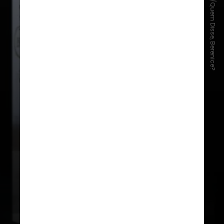
Divulgação/Quem Disse, Berenice?
Kit de Pincéis Varinhas
Como o próprio nome sugere,
os pincéis são inspirados nas
varinhas dos personagens mais
icônicos da saga