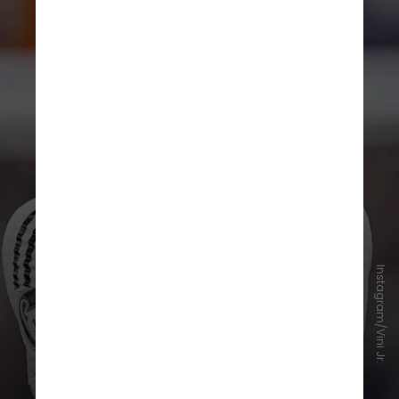
Instagram/Vini Jr.
Apesar disso, Yan faz questão de
destacar que não existe uma
relação automática entre
problemas amorosos e queda de
desempenho