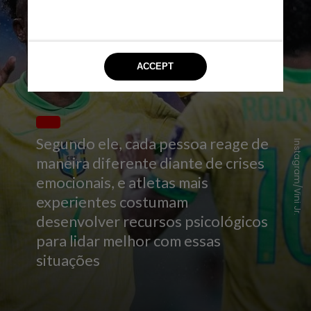
Segundo ele, cada pessoa reage de
Instagram/Vini Jr.
maneira diferente diante de crises
emocionais, e atletas mais
experientes costumam
desenvolver recursos psicológicos
para lidar melhor com essas
situações