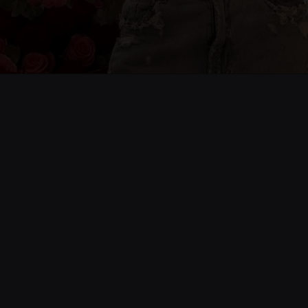
Opening
https://www.cnnbrasil.com.br/lifestyle/fim-de-namoro-com-virginia-prejudica-vini-jr-na-copa-psicologos-respondem/