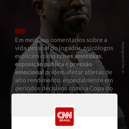
Em meio aos comentários sobre a
Instagram/Vini Jr.
vida pessoal do jogador, psicólogos
explicam como
crises amorosas
,
exposição pública
e
pressão
emocional
podem afetar atletas de
alto rendimento, especialmente em
períodos decisivos como a Copa do
Mundo