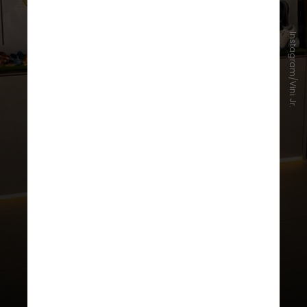
O psicólogo clínico e especialista
Instagram/Vini Jr.
em psicologia do esporte Yan
Cintra afirma que acontecimentos
importantes da vida pessoal
podem, sim, atravessar
emocionalmente qualquer atleta