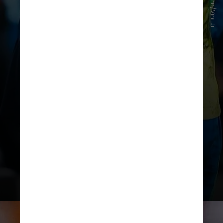
Instagram/Vini Jr.
consequentemente, sono, atenção,
concentração e até nível de
recuperação física”, explicou