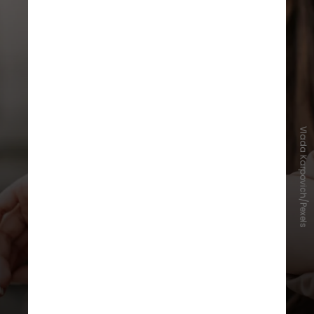
Já a linha básica da Samsung
Vlada Karpovich/Pexels
registra mais de 100 atividades
diárias, além de monitorar a
qualidade do sono. Tem controle
de chamada e interação com
streamings de música e aplicativos
de mensagem. No entanto, o
modelo só é compatível com
celulares da Samsung