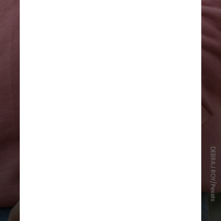
O modelo da Xiaomi permite
DEBRAJ ROY/Pexels
monitorar atividades básicas e
atender chamadas, prometendo
cancelamento de ruído avançado. A
bateria tem duração de até 18 dias,
a depender da frequência de uso, e