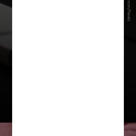
Josh Sorenson/Pexels
se você busca o pacote completo,
vai encontrar valores mais
elevados, mas, para quem deseja
apenas acompanhar a perda de
calorias ou contar os passos
diários, é possível encontrar ótimas
opções por menos de 500 reais