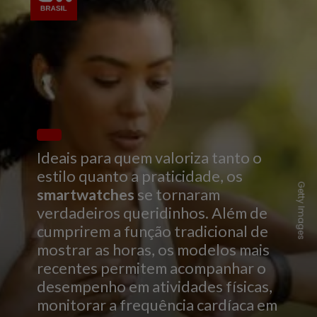
Ideais para quem valoriza tanto o
estilo quanto a praticidade, os
Getty Images
smartwatches
se tornaram
verdadeiros queridinhos. Além de
cumprirem a função tradicional de
mostrar as horas, os modelos mais
recentes permitem acompanhar o
desempenho em atividades físicas,
monitorar a frequência cardíaca em