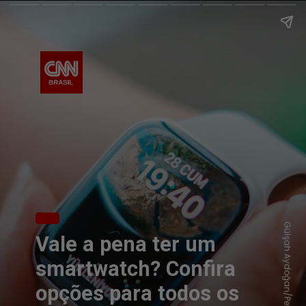
Gülşah Aydoğan/Pexels
Vale a pena ter um
smartwatch? Confira
opções para todos os