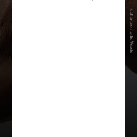
cottonbro studio/Pexels
Já os modelos mais avançados
incluem GPS e integração com
aplicativos do smartphone,
permitindo até responder
mensagens ou interagir nas redes
sociais sem precisar tirar o
dispositivo do pulso