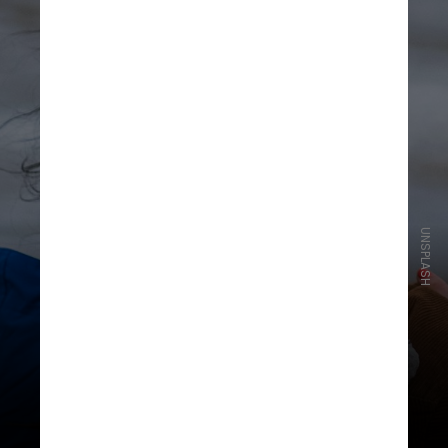
UNSPLASH
O favoritismo pode ser
temporário