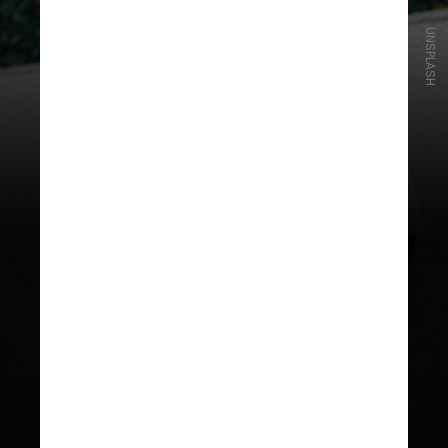
UNSPLASH
Mas
ser o filho preferido nem
sempre é um bom negócio. Crianças
favorecidas podem ser mimadas
demais
, o que não lhes ensina boas
habilidades para lidar com os
desafios ao longo da vida