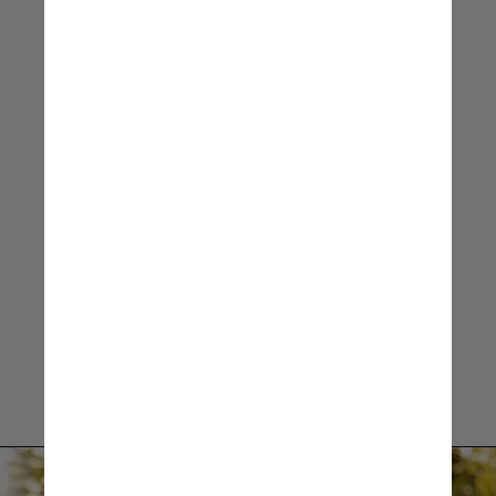
seus filhos de forma
diferente, e então trabalhar
para garantir que essas
diferenças sejam justas
e compreendidas por
seus filhos
Dr. Alexander Jensen,
principal autor do estudo