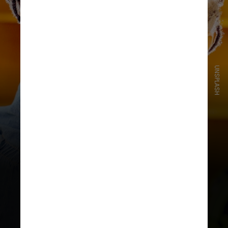
UNSPLASH
Filhos favoritos têm melhor saúde
mental, notas melhores, mais
capacidade de regular suas
emoções e relacionamentos mais
saudáveis, descobriu o estudo