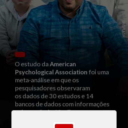
UNSPLASH
O estudo da
American
Psychological Association
foi uma
meta-análise em que os
pesquisadores observaram
os dados de 30 estudos e 14
bancos de dados com informações
sobre mais de
19 mil pessoas