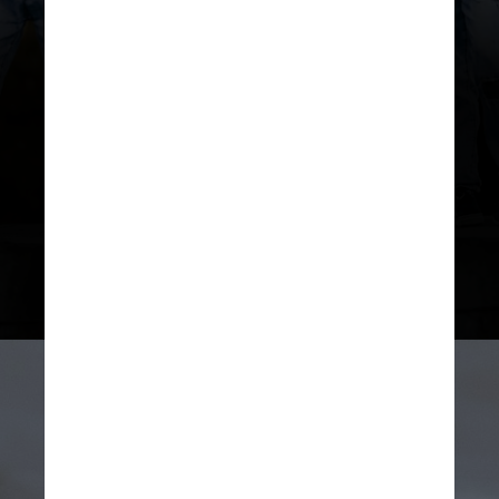
Filhos e crianças que eram mais
conscientes e agradáveis
tinham
mais probabilidade de receber um
tratamento melhor de seus pais