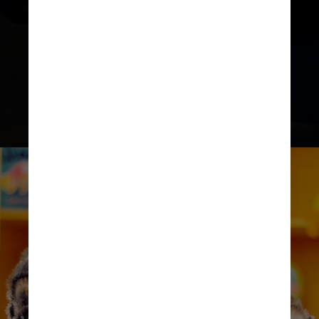
e mudar dependendo das
circunstâncias
, disse a Dra. Ellen
Weber Libby, psicóloga clínica