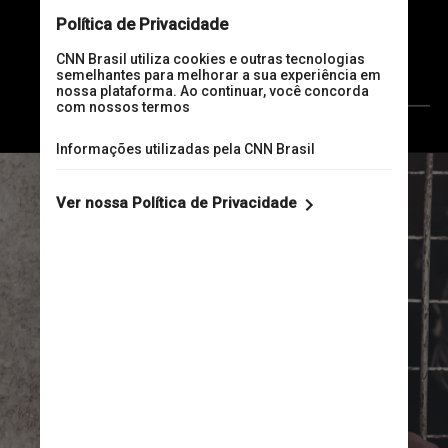
moram nas ruas e 24,8% em 
unidades de acolhimento e 
comunidades terapêuticas
                  Pexels