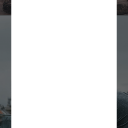
                      Pexels
Segundo o Instituto LAR, 
ONG que atua no RJ na 
reinserção e 
emancipação das 
pessoas em situação de 
rua, 95% desses 
moradores receberam 
algum tipo de ajuda 
durante a pandemia