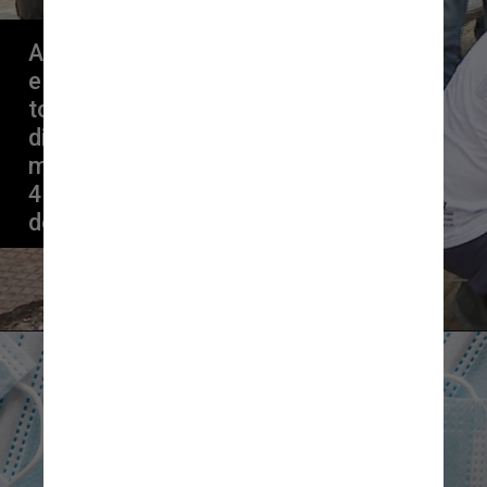
Até agora, o LAR já arrecadou 
e preparou mais de 94 
toneladas de alimentos, 
distribuiu mais de 44 mil 
marmitas e bebidas, mais de 
4 mil cestas básicas e mais 
de 5 mil cafés da manhã
Divulgação