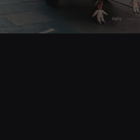
                    Giphy