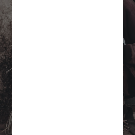
O perfil predominante é de 
homens, negros, com idade 
entre 18 e 49 anos, e um 
grande percentual (40%) 
são de fora do RJ. Mais de 
60% não concluíram o 
ensino fundamental