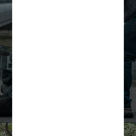
               Pexels