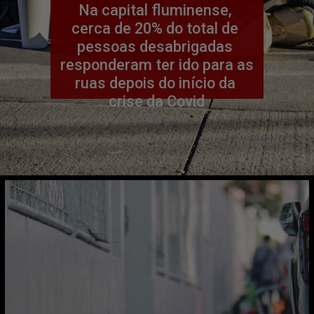
Na capital fluminense, 
cerca de 20% do total de 
pessoas desabrigadas 
responderam ter ido para as 
ruas depois do início da 
crise da Covid
                      Unsplash