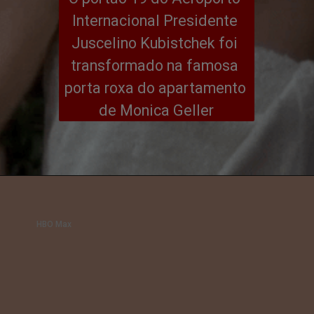
Internacional Presidente 
Juscelino Kubistchek foi 
transformado na famosa 
porta roxa do apartamento 
de Monica Geller
HBO Max