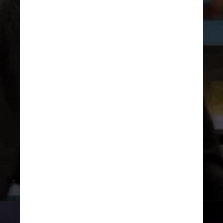
Há também reproduções 
do porta-retrato amarelo, 
outro objeto famoso 
graças ao seriado