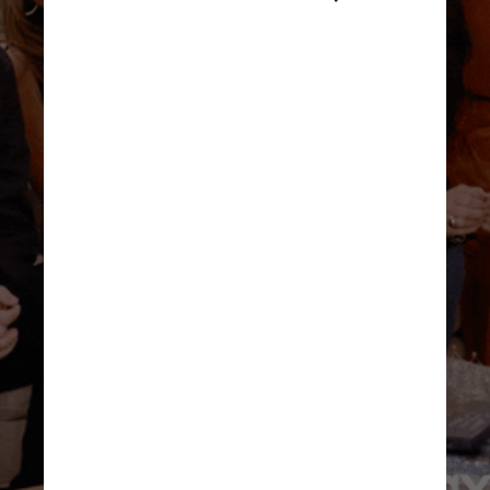
O local foi batizado de “The 
One Where You Travel”, ou em 
português “Aquele onde você 
viaja”, uma referência à 
maneira como os episódios da 
sitcom foram nomeados