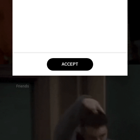
grande fã de filmes e seriados, 
se autodenominando um 
“aerogeek”
Friends