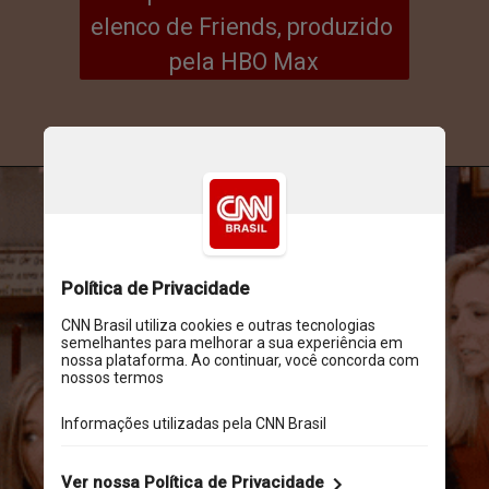
elenco de Friends, produzido 
pela HBO Max
HBO Max