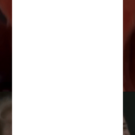
O portão que recebe a ação 
só faz voos nacionais, mas 
já fez tanto sucesso que a 
equipe do aeroporto decidiu 
deixá-lo enfeitado até a 
primeira quinzena de junho
Friends