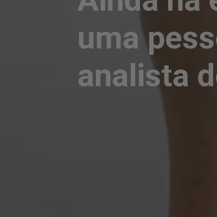
uma pesso
analista 