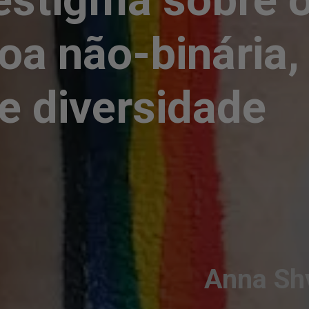
a não-binária, d
de diversidade
Anna Sh