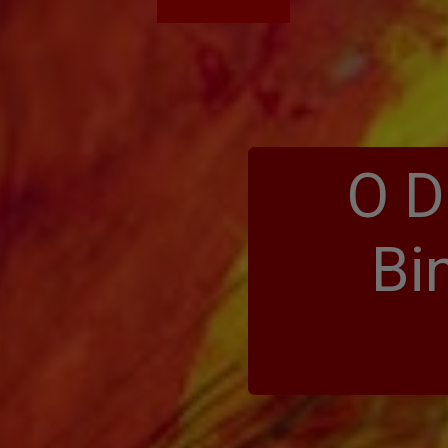
O D
Bi