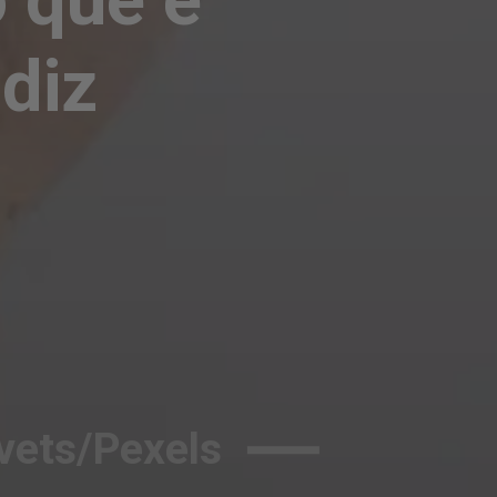
iz 
vets/Pexels