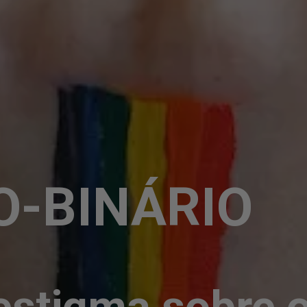
O-BINÁRIO
estigma sobre o