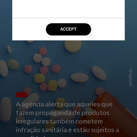
Unsplash
A agência alerta que aqueles que
fazem propaganda de produtos
irregulares também cometem
infração sanitária e estão sujeitos a