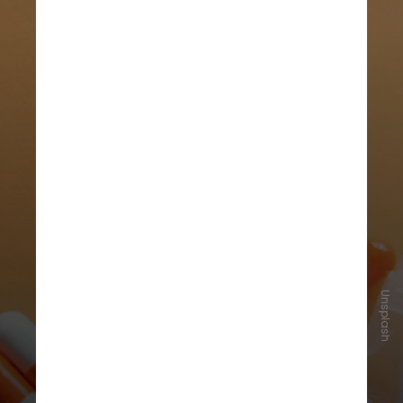
Unsplash
A tadalafila é um medicamento
sujeito à prescrição médica e o uso