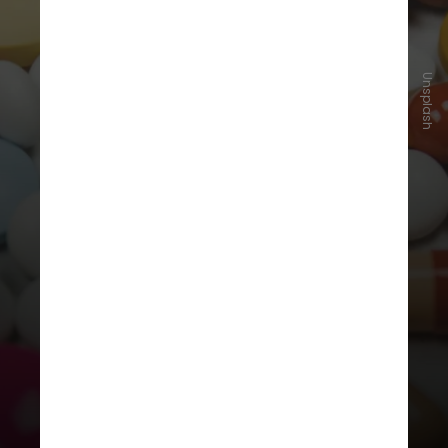
Unsplash
A resolução com a medida foi
publicada no Diário Oficial da União
(DOU). A proibição também se
aplica a qualquer pessoa, empresa
ou veículo de comunicação que
comercializem ou divulguem o
produto