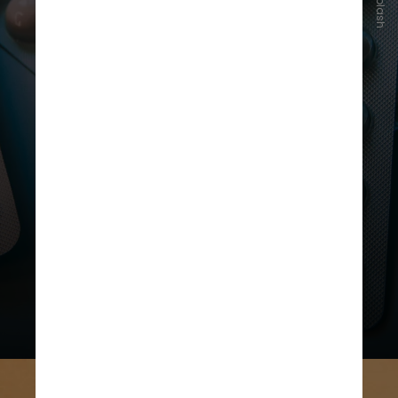
Unsplash
De acordo com a legislação,
medicamentos só podem ser
comercializados por farmácias e
drogarias e precisam estar
registrados na Anvisa. O registro é
a comprovação de que o produto
possui eficácia, segurança e
qualidade