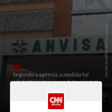
Waldemir Barreto/Ag
ência Senado
Segundo a agência, a medida foi
adotada porque o produto não tem
qualquer tipo de regularização na
Anvisa. Além disso, a empresa
identificada não tem autorização da
agência para fabricar