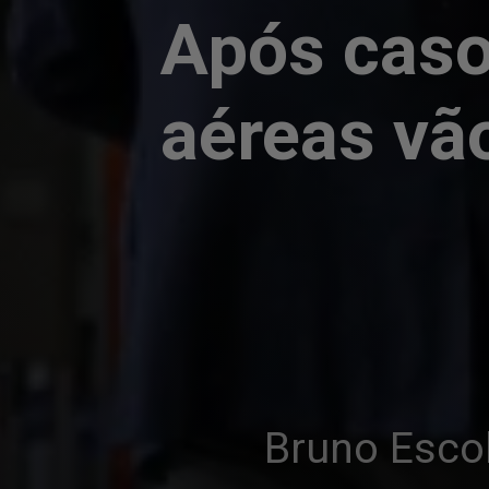
Após caso 
aéreas vã
Bruno Esco