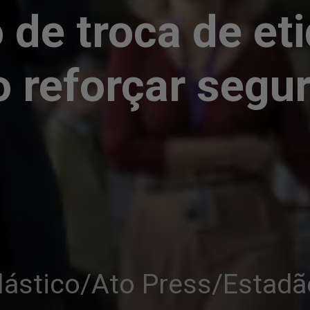
de troca de eti
o reforçar segu
lástico/Ato Press/Estad