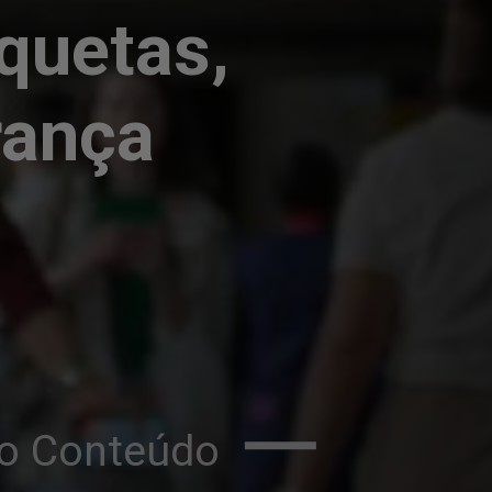
quetas, 
rança
ão Conteúdo