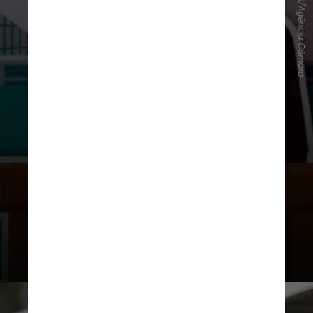
Thiago Fagundes/Agência Câmara
Quais políticos não precisam deixar
o cargo para disputar às eleições?
No caso dos parlamentares
(deputados estaduais, federais,
distritais, senadores e vereadores),
não é preciso se fazer a
desincompatibilização para
disputar as eleições