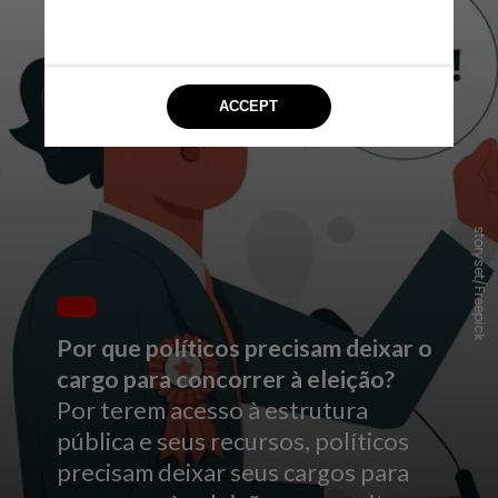
storyset/Freepick
Por que políticos precisam deixar o
cargo para concorrer à eleição?
Por terem acesso à estrutura
pública e seus recursos, políticos
precisam deixar seus cargos para