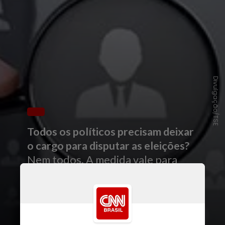
Divulgação/TSE
Todos os políticos precisam deixar
o cargo para disputar as eleições?
Nem todos. A medida vale para
políticos que atuam em cargos do
Poder Executivo, em posições como
prefeitos, secretários,
governadores, ministros, entre