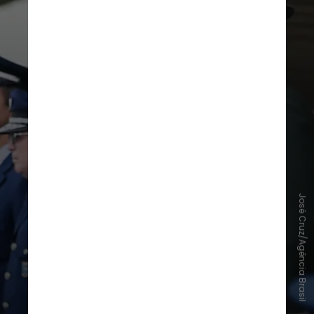
José Cruz/Agência Brasil
A regra é válida apenas para
políticos?