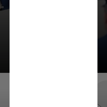
Não. Servidores públicos e militares
que queira disputar um cargo nas
eleições também precisam se
atentar aos prazos de
desincompatibilização