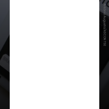
Antônio Augusto/ASCON TSE
Nesses casos, é preciso deixar a
vaga para disputar as eleições. O
prazo é seis meses antes das
eleições — ou seja, no dia 6 de maio
no ano de 2024