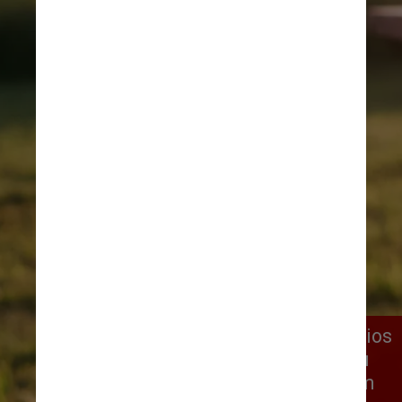
Não poderão mais ser utilizados meios 
que violam a integridade física ou 
mental do animal e que corrompam 