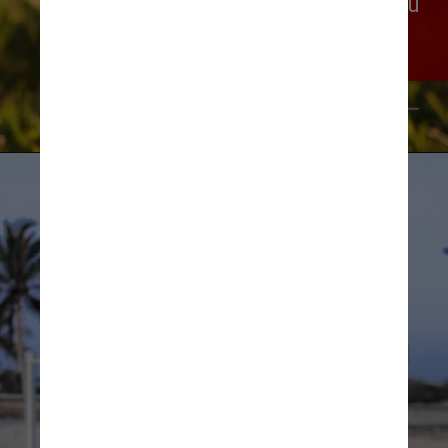
condições imprescindíveis para seu 
bem-estar, como água, alimento e 
espaço adequado
Pexels/Laura Stanley