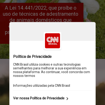
A Lei 14.441/2022, que proíbe o 
uso de técnicas de adestramento 
de animais domésticos que 
envolvam violência física ou 
psicológica, entrou em vigor em 
Belo Horizonte
Pexels/Yaroslav Shuraev