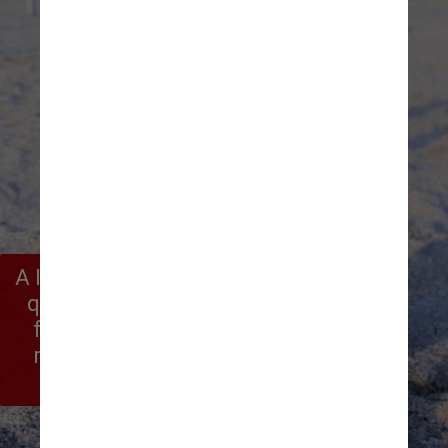
A lei também proíbe uso de colar 
que emita corrente elétrica ou 
faça pressão no pescoço por 
meio de enforcador, colar de 
garras ou guia unificada