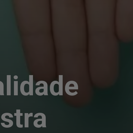
alidade
stra