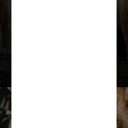
A lei também exige alojamentos
adequados, exames veterinários
anuais e proíbe a exposição de
animais em vitrines fechadas