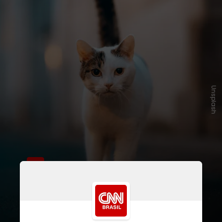
Unsplash
A legislação proíbe a exposição de
cães e gatos em eventos de rua e
permite a venda desses animais só
após quatro meses de vida, desde