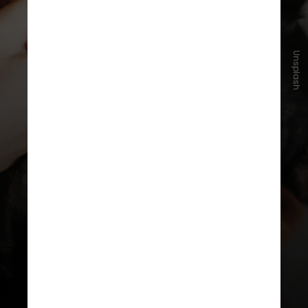
Unsplash
Criadores devem manter as fêmeas
com seus filhotes por 6 a 8 semanas
e limitar a reprodução das matrizes
a 2 gestações anuais, com castração
obrigatória no quinto ano de vida