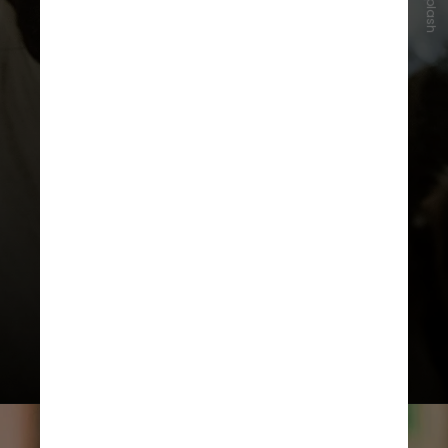
Unsplash
A castração para cães de trabalho
pode ser realizada até os 18 meses