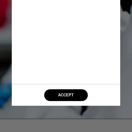
A nova cepa foi batizada como P.1.2 
por ser semelhante à P.1, descoberta 
em Manaus