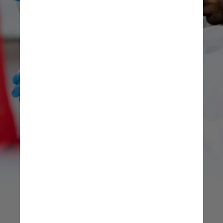
Novos estudos serão feitos nas 
próximas semanas para entender se a 
nova cepa pode ser mais transmissível 
ou letal do que as outras 34 variantes 
que já estão em circulação pelo 
estado