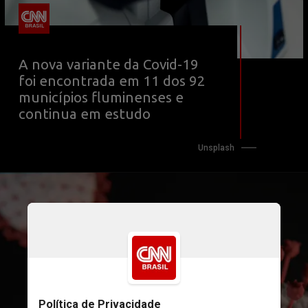
A nova variante da Covid-19 
foi encontrada em 11 dos 92 
municípios fluminenses e 
continua em estudo
Unsplash
A Secretaria da Saúde do RJ 
informou que a mutação já 
representa 5,85% dos casos do 