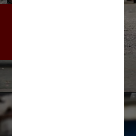
As adaptações exigem 
criatividade: as bikes 
auxiliam rondas policiais, 
serviço de táxi, passeios 
turísticos e resgates em 
ambulâncias com uma maca 
acoplada
Marcelo Camargo/Agência Brasil