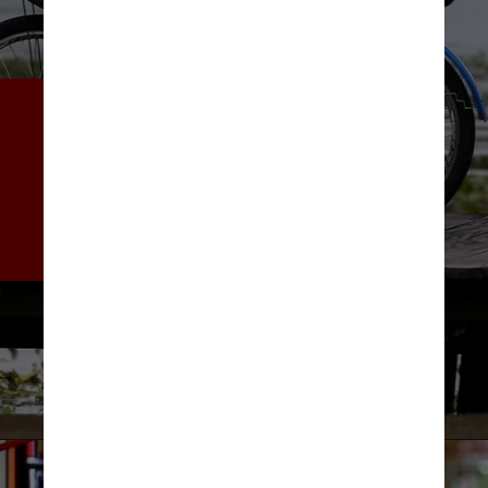
Além disso, as distâncias 
curtas da área urbana, que 
não ultrapassam os 6 
quilômetros de extensão, 
também contribuem para a 
popularidade dos pedais
Marcelo Camargo/Agência Brasil