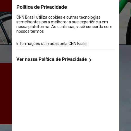
planejamento da cidade
Marcelo Camargo/Agência Brasil
Localizada na Ilha de Marajó, 
Afuá possui a maioria das 
casas e ruas suspensas sobre 
palafitas de madeira e realiza 
o transporte de cargas, 
principalmente, por meio de 
embarcações