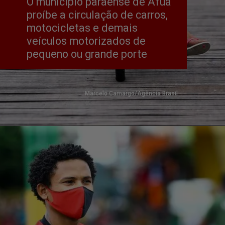
O município paraense de Afuá 
proíbe a circulação de carros, 
motocicletas e demais 
veículos motorizados de 
pequeno ou grande porte
Marcelo Camargo/Agência Brasil