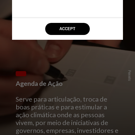
Pexels
Agenda de Ação
Serve para articulação, troca de
boas práticas e para estimular a
ação climática onde as pessoas
vivem, por meio de iniciativas de
governos, empresas, investidores e