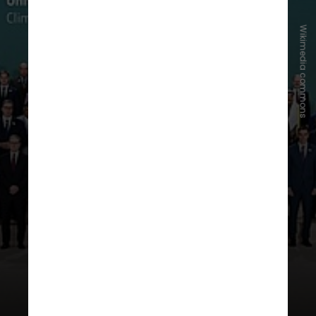
Wikimedia commons
Confira a seguir as principais siglas
e expressões utilizadas