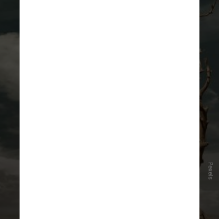
Pexels
Adaptação Climática
Mudanças necessárias para
enfrentar os efeitos já existentes