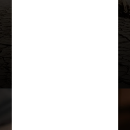
do aquecimento global, envolvendo
ajustes em estruturas urbanas e
ações baseadas na natureza,
incluindo a restauração de florestas
e vegetações nativas