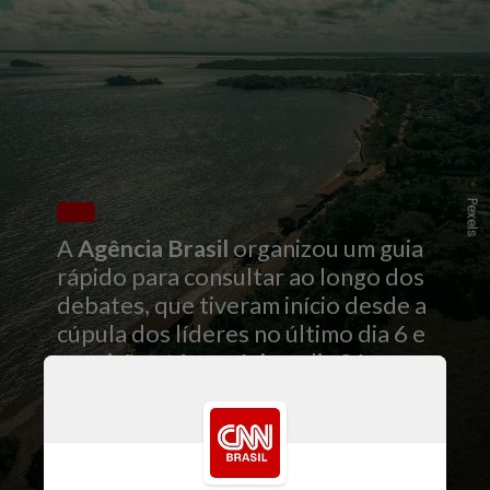
Pexels
A
Agência Brasil
organizou um guia
rápido para consultar ao longo dos
debates, que tiveram início desde a
cúpula dos líderes no último dia 6 e
seguirão até o próximo dia 21,
quando encerra a maior
conferência global para
impulsionar as ações climáticas
pelo mundo