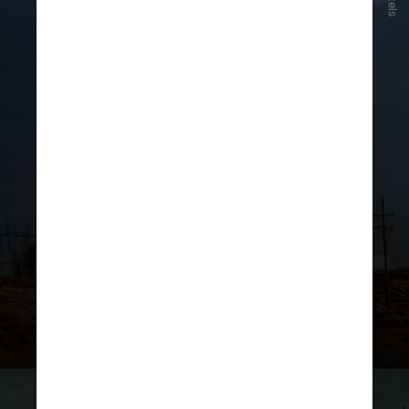
Pexels
Acordo de Paris
Lançado na COP21, em 2015, e
ratificado pelo Congresso Nacional
no ano seguinte, passando a vigorar
em 4 de novembro de 2016, o
documento reúne ações globais
para enfrentar a ameaça das
mudanças climáticas, incluindo a
redução das emissões de gases de
efeito estufa