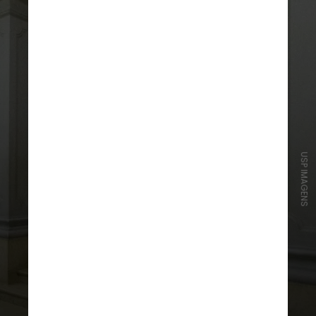
USP IMAGENS
As entidades signatárias afirmam