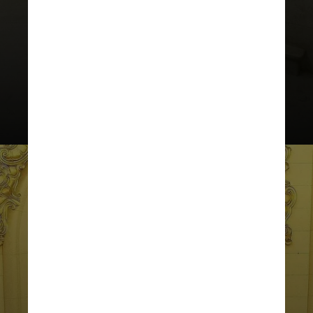
que vão apurar o caso e
responsabilizar os envolvidos “de
maneira justa e exemplar”