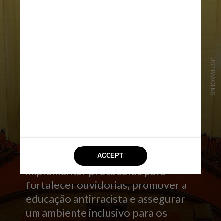
USP IMAGENS
Dizem também que, diante do
ocorrido, se comprometem a
implementar protocolos para
fortalecer ouvidorias, promover a
educação antirracista e assegurar
um ambiente inclusivo para os