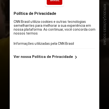
REPRODUÇÃO/REDES SOCIAIS
Além disso, outros envolvidos
usam a palavra “pobre”, e uma
menina chega a fazer gestos
obscenos contra os uspianos. A
situação aconteceu durante uma
partida de handebol entre as duas
universidades, no sábado, 16