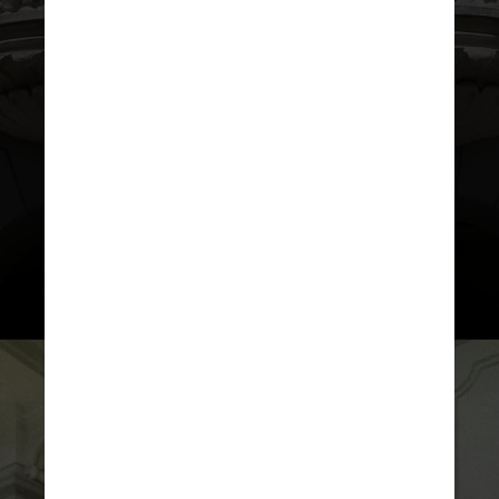
Em uma nota conjunta, as diretorias
das duas faculdades e os centros
acadêmicos de ambos os cursos –
XI de Agosto e 22 de Agosto –
repudiaram o gesto e descrevem as
cenas como “episódios
lamentáveis”. A reitoria da PUC-SP
ainda não se manifestou