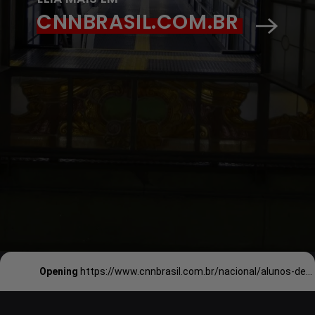
CNNBRASIL.COM.BR
Opening
https://www.cnnbrasil.com.br/nacional/alunos-de-direito-da-puc-sp-gritam-cotista-e-pobre-para-ofender-estudantes-da-usp-em-jogos/