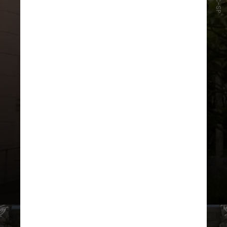
PUC-SP
“Chegou ao nosso entendimento
que as devidas ações já foram
feitas contra os agressores visando
assegurar que os atos racistas
registrados sejam investigados e
responsabilizados conforme a lei”,
informou a página oficial dos Jogos
Jurídicos, em comunicado