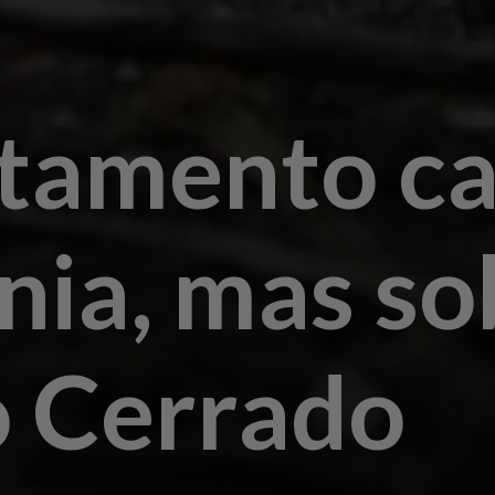
amento ca
ia, mas so
 Cerrado