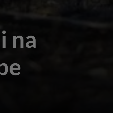
i na
be