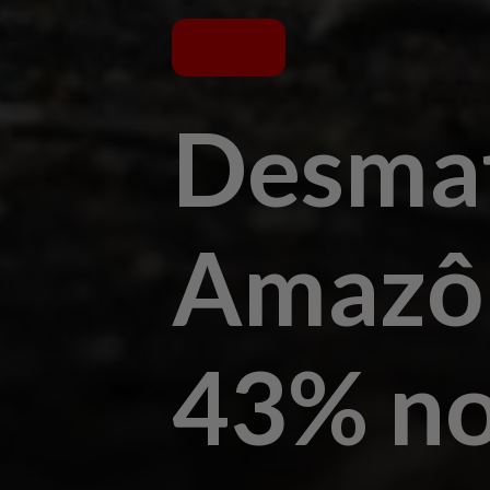
Desmat
Amazôn
43% no