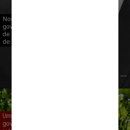
Nos quatro anos anteriores, o 
governo Jair Bolsonaro (PL) foi alvo 
de críticas por enfraquecer os órgãos 
de combate aos crimes ambientais
Fabio Rodrigues Pozzebom/Agência Brasil
Uma das expectativas do novo 
governo para aumentar a proteção é a 