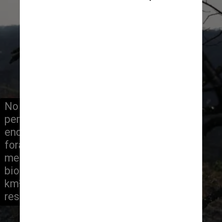
No Cerrado, 1.357 km² foram 
perdidos entre janeiro e março, 
enquanto na Floresta Amazônica 
foram 844 km² desmatados no 
mesmo período. Em março, os 
biomas registraram 357 km² e 356 
km² de desmatamento, 
respectivamente