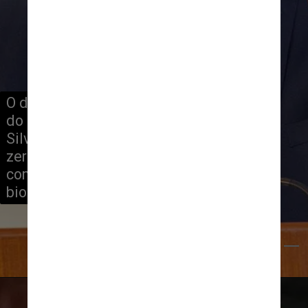
O dado de março é o terceiro mensal 
do Deter no governo Luiz Inácio Lula da 
Silva (PT), que disse ter como meta 
zerar o desmatamento na Amazônia e 
combater focos de devastação do 
bioma, como o garimpo ilegal
Fabio Rodrigues Pozzebom/Agência Brasil