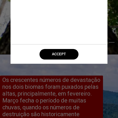
Marcelo Camargo/Agência Brasil
Os crescentes números de devastação 
nos dois biomas foram puxados pelas 
altas, principalmente, em fevereiro. 
Março fecha o período de muitas 
chuvas, quando os números de 
destruição são historicamente 