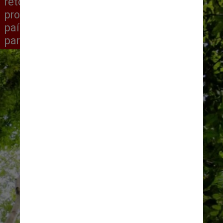
retomada do Fundo Amazônia, 
programa que recebe doações de 
países europeus, que havia sido 
paralisado na gestão passada