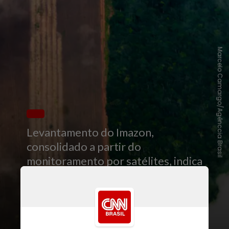
Marcelo Camargo/Agênccia Brasil
Levantamento do Imazon,
consolidado a partir do
monitoramento por satélites, indica
que a perda de vegetação foi de
116 quilômetros quadrados (km²),
80% a menos do que a área
calculada em 2022, quando atingiu