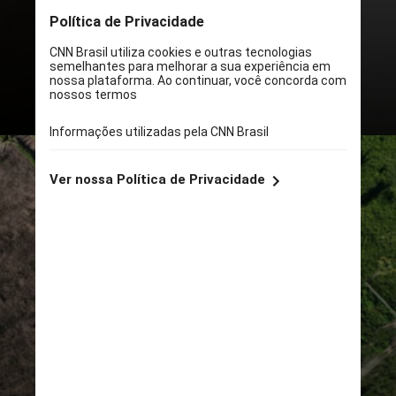
590 km²