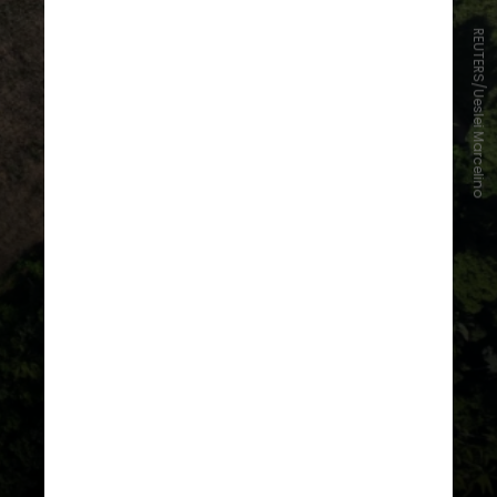
REUTERS/Ueslei Marcelino
Esse também foi o menor patamar
de desmatamento alcançado em
novembro deste 2017