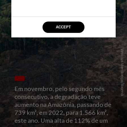
Vinicíus Mendonça/Ibama
Em novembro, pelo segundo mês
consecutivo, a degradação teve
aumento na Amazônia, passando de
739 km², em 2022, para 1.566 km²,
este ano. Uma alta de 112% de um