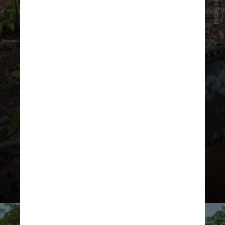
Agência Brasil
No acumulado de janeiro a
novembro, o desmatamento teve
redução de 62%, passando de
10.286 km² em 2022 para 3.922
km², a menor derrubada para o
período desde 2017. A taxa ainda
preocupa, já que representa 1,2 mil
campos de futebol de floresta por
dia