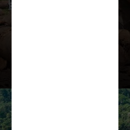
degradação florestal provocada
por queimadas ou pela extração
madeireira, além dos índices de
desmatamento, ou seja, a perda
total da vegetação nativa