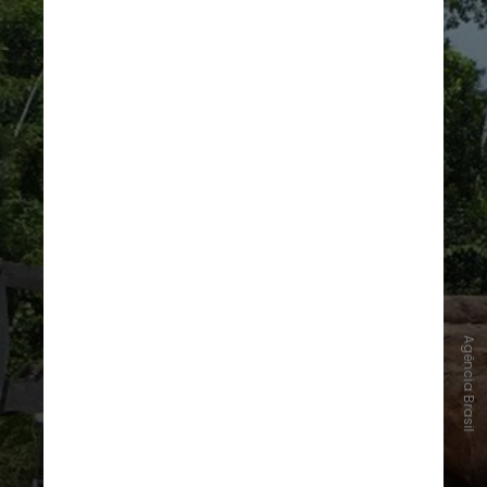
Agência Brasil
O Imazon também acompanha os
avanços ou recuos relacionados à